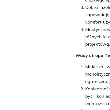
Dobra izol
zapewniają
komfort uż
Elastyczno
różnych ksz
projektową.
Wady stropu Te
Mniejsza 
monolityc
ograniczać
Koniecznoś
być konie
montażu, c