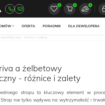
0
0
0
DOMÓW
OFERTA
PORADNIK
DLA DEWELOPERA
 monolityczny - różnice i zalety
riva a żelbetowy
zny - różnice i zalety
dniego stropu to kluczowy element w proce
trop nie tylko wpływa na wytrzymałość i trwał