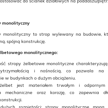
ostosować do ścianek działowych na poddaszu/piętr
y monolityczny
y monolityczny to strop wylewany na budowie, k
ą, spójną konstrukcję.
elbetowego monolitycznego:
ść: stropy żelbetowe monolityczne charakteryzują
trzymałością i nośnością, co pozwala na 
ie w budynkach o dużym obciążeniu.
 żelbet jest materiałem trwałym i odpornym
ia mechaniczne oraz korozję, co zapewnia dł
onstrukcji.
dużych rozpiętości: stropy monolityczne mogą 