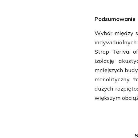
Podsumowanie
Wybór między s
indywidualnyc
Strop Teriva of
izolację akust
mniejszych budy
monolityczny z
dużych rozpięto
większym obciąż
S