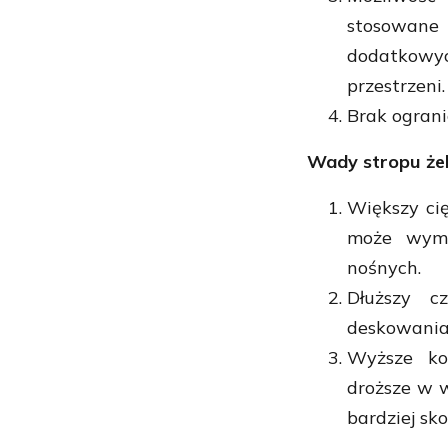
stosowan
dodatkowy
przestrzeni.
Brak ograni
Wady stropu że
Większy cię
może wyma
nośnych.
Dłuższy c
deskowania 
Wyższe ko
droższe w 
bardziej s