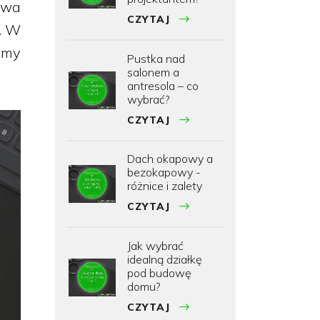
Dwa
CZYTAJ
y. W
imy
Pustka nad
salonem a
antresola – co
wybrać?
CZYTAJ
Dach okapowy a
bezokapowy -
różnice i zalety
CZYTAJ
Jak wybrać
idealną działkę
pod budowę
domu?
CZYTAJ