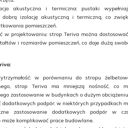
acja akustyczna i termiczna: pustaki wypełniaj
 dobrą izolację akustyczną i termiczną, co zwię
ytkowania pomieszczeń.
ść w projektowaniu: strop Teriva można dostosowa
tałtów i rozmiarów pomieszczeń, co daje dużą swo
riva:
wytrzymałość: w porównaniu do stropu żelbetow
znego, strop Teriva ma mniejszą nośność, co m
 jego zastosowanie w budynkach o dużym obciążeniu
ć dodatkowych podpór: w niektórych przypadkach 
czne zastosowanie dodatkowych podpór w cza
o może komplikować prace budowlane.