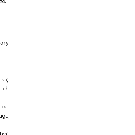
ze.
tóry
 się
ich
 na
ugą
być