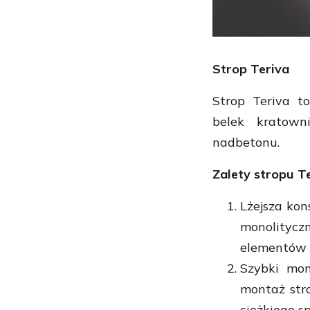
Strop Teriva
Strop Teriva t
belek kratown
nadbetonu.
Zalety stropu Te
Lżejsza kon
monolitycz
elementów 
Szybki mon
montaż stro
ciężkiego sp