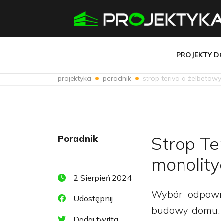
PROJEKTY 
projektyka
poradnik
strop teriva a żelbetowy
Poradnik
Strop Te
monolityc
2 Sierpień 2024
Wybór odpowie
Udostępnij
budowy domu. S
Dodaj twitta