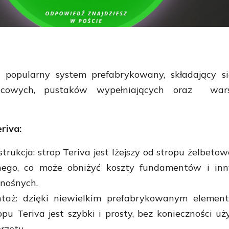
o popularny system prefabrykowany, składający s
icowych, pustaków wypełniających oraz war
riva:
strukcja: strop Teriva jest lżejszy od stropu żelbeto
nego, co może obniżyć koszty fundamentów i inn
nośnych.
taż: dzięki niewielkim prefabrykowanym element
pu Teriva jest szybki i prosty, bez konieczności uż
rzętu.