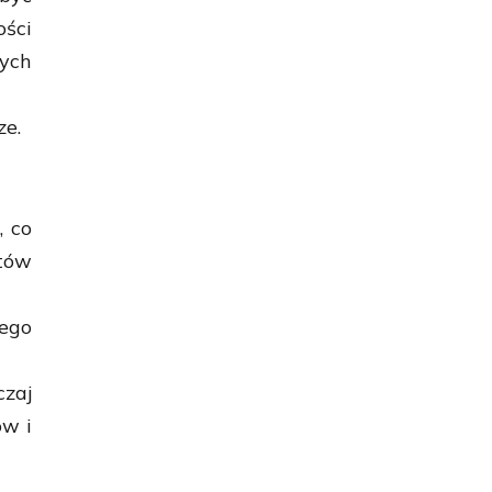
ści
ych
ze.
, co
tów
ego
zaj
ów i