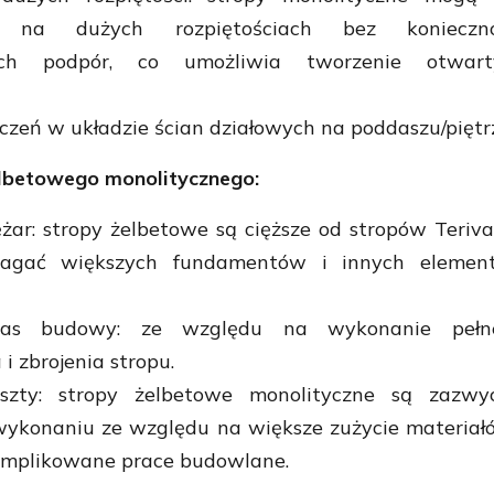
e na dużych rozpiętościach bez konieczno
ch podpór, co umożliwia tworzenie otwart
czeń w układzie ścian działowych na poddaszu/piętr
lbetowego monolitycznego:
żar: stropy żelbetowe są cięższe od stropów Teriva
gać większych fundamentów i innych elemen
zas budowy: ze względu na wykonanie pełn
i zbrojenia stropu.
szty: stropy żelbetowe monolityczne są zazwyc
wykonaniu ze względu na większe zużycie materiał
komplikowane prace budowlane.