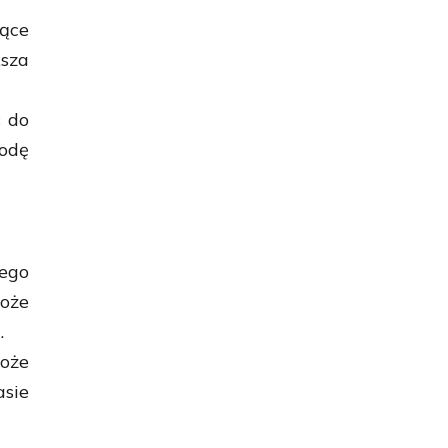
ące
ksza
ć do
bodę
ego
oże
.
może
sie