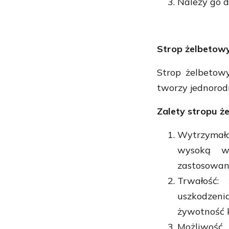
Należy go d
Strop żelbetow
Strop żelbetow
tworzy jednorodn
Zalety stropu ż
Wytrzymało
wysoką wy
zastosowan
Trwałość:
uszkodzen
żywotność k
Możliwość 