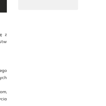
ię z
stw
wego
ych
om,
ycia