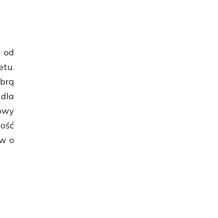
y od
tu.
obrą
 dla
towy
ość
ów o