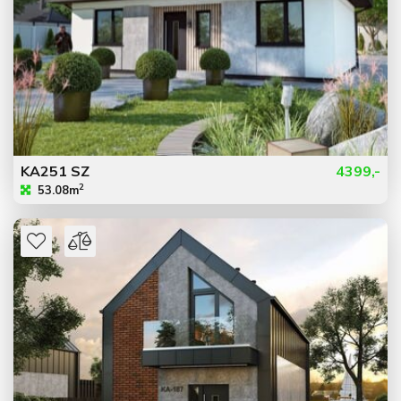
KA251 SZ
4399,-
2
53.08m