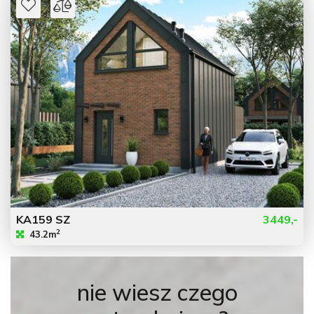
KA159 SZ
3449,-
2
43.2m
nie wiesz czego