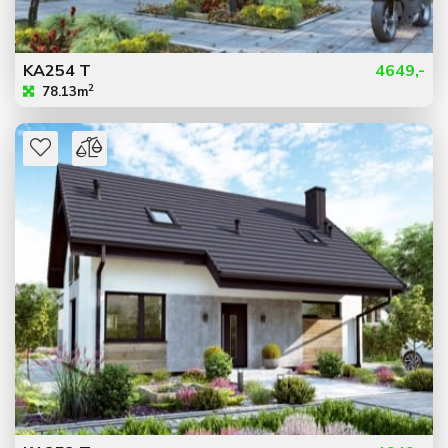
KA254 T
4649,-
2
78.13m