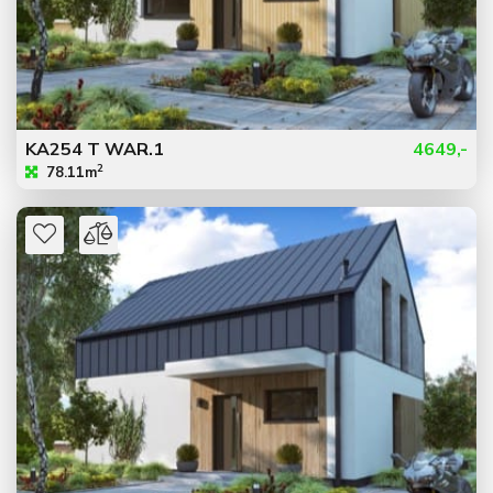
KA254 T WAR.1
4649,-
2
78.11m