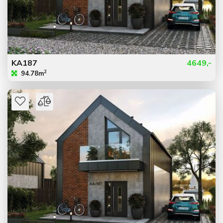
KA187
4649,-
2
94.78m