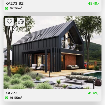
KA273 SZ
4949,-
2
97.96m
KA273 T
4949,-
2
91.55m