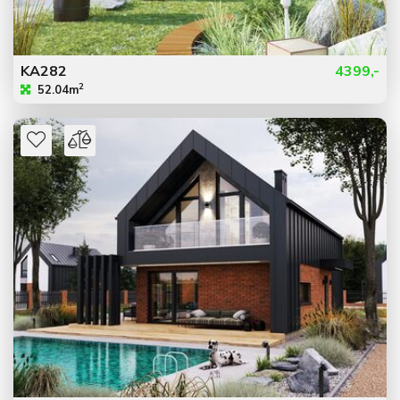
KA282
4399,-
2
52.04m