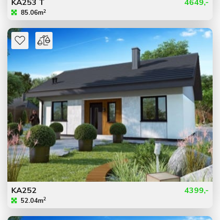
KA253 T
4649,-
2
85.06m
KA252
4399,-
2
52.04m