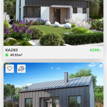
KA283
4399,-
2
49.93m