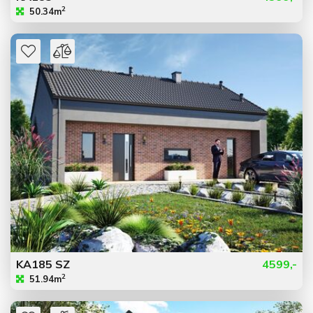
2
50.34m
KA185 SZ
4599,-
2
51.94m