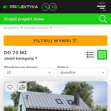
MENU
Znajdź projekt domu
projektyka
projekty domów
do 70 m2
FILTRUJ WYNIKI
DO 70 M2
zmień kategorię
Wyników na stronie:
Sortuj: