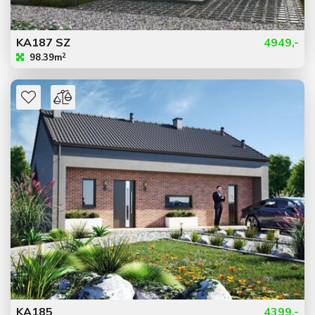
KA187 SZ
4949,-
2
98.39m
KA185
4399,-