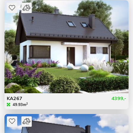
KA267
4399,-
2
49.93m