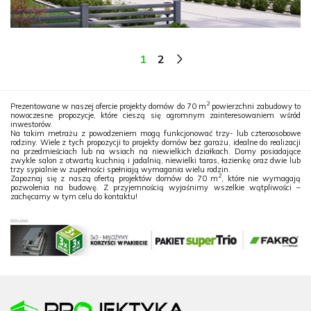
1
2
2
Prezentowane w naszej ofercie projekty domów do 70 m
powierzchni zabudowy to
nowoczesne propozycje, które cieszą się ogromnym zainteresowaniem wśród
inwestorów.
Na takim metrażu z powodzeniem mogą funkcjonować trzy- lub czteroosobowe
rodziny. Wiele z tych propozycji to projekty domów bez garażu, idealne do realizacji
na przedmieściach lub na wsiach na niewielkich działkach. Domy posiadające
zwykle salon z otwartą kuchnią i jadalnią, niewielki taras, łazienkę oraz dwie lub
trzy sypialnie w zupełności spełniają wymagania wielu rodzin.
2
Zapoznaj się z naszą ofertą projektów domów do 70 m
, które nie wymagają
pozwolenia na budowę. Z przyjemnością wyjaśnimy wszelkie wątpliwości –
zachęcamy w tym celu do kontaktu!