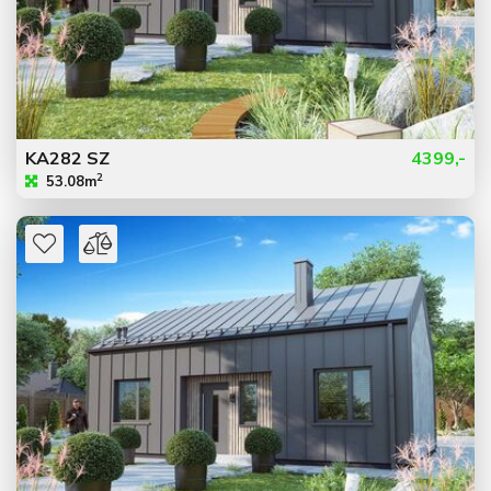
KA282 SZ
4399,-
2
53.08m