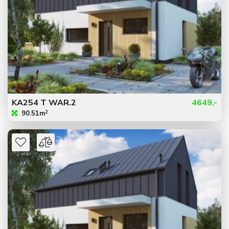
KA254 T WAR.2
4649,-
2
90.51m