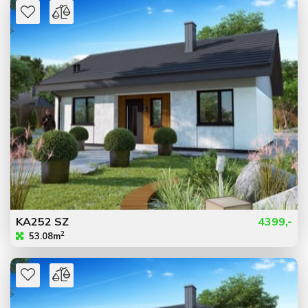
KA252 SZ
4399,-
2
53.08m