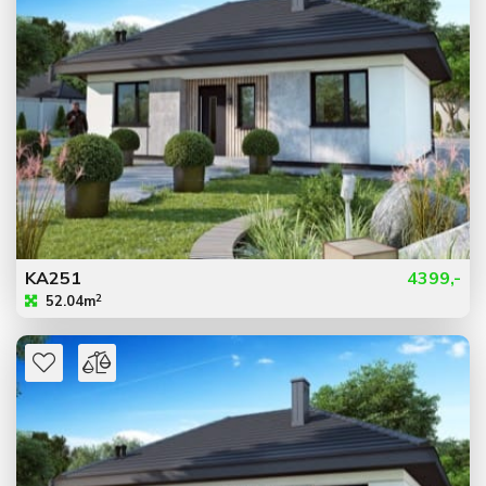
KA251
4399,-
2
52.04m