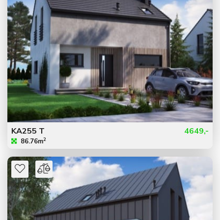
KA255 T
4649,-
2
86.76m