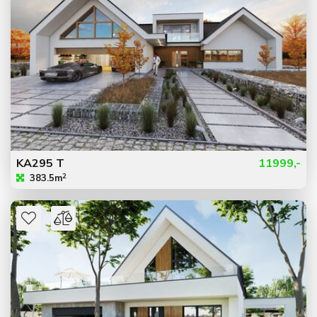
KA295 T
11999,-
2
383.5m