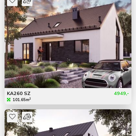
KA260 SZ
4949,-
2
101.65m