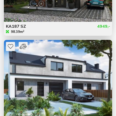
KA187 SZ
4949,-
2
98.39m