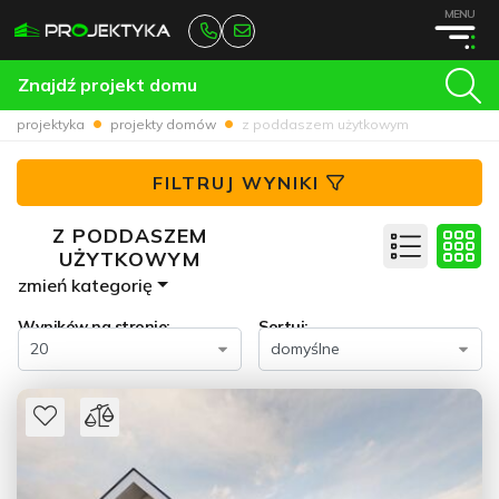
MENU
Znajdź projekt domu
projektyka
projekty domów
z poddaszem użytkowym
FILTRUJ WYNIKI
Z PODDASZEM
UŻYTKOWYM
zmień kategorię
Wyników na stronie:
Sortuj: