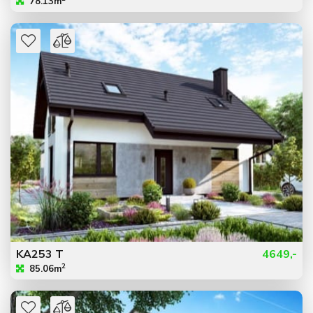
78.13m
KA253 T
4649,-
2
85.06m