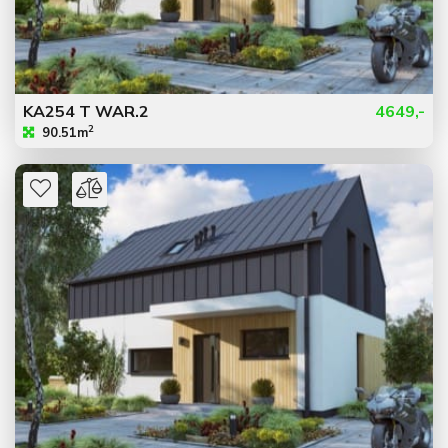
KA254 T WAR.2
4649,-
2
90.51m