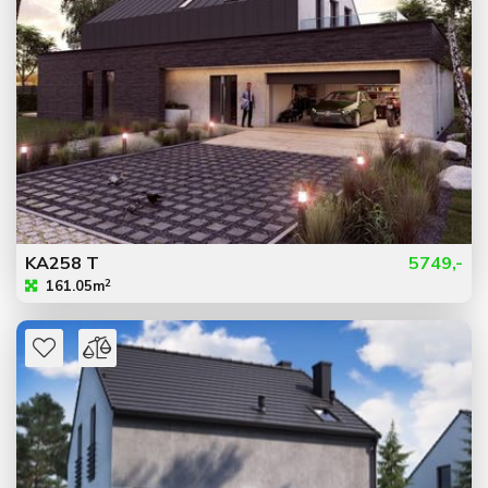
KA258 T
5749,-
2
161.05m