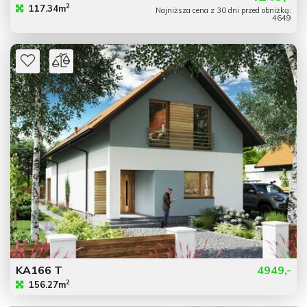
2
117.34m
Najniższa cena z 30 dni przed obniżką:
4649
KA166 T
4949,-
2
156.27m