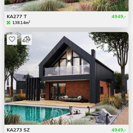
KA277 T
4949,-
2
138.14m
KA273 SZ
4949,-