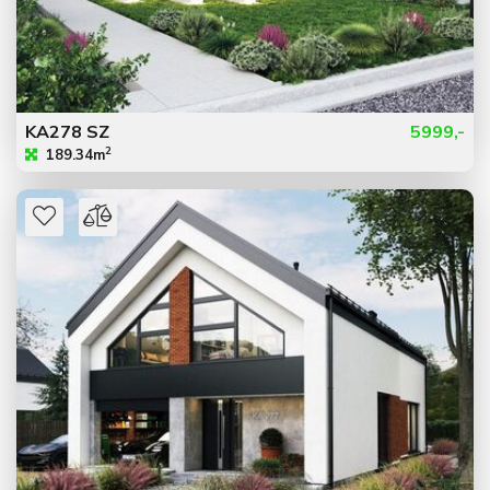
KA278 SZ
5999,-
2
189.34m