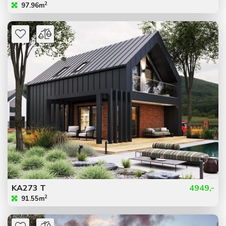
2
97.96m
KA273 T
4949,-
2
91.55m