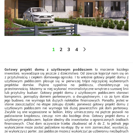
1
2
3
4
Gotowy projekt domu z użytkowym poddaszem
to marzenie każdego
inwestora, wywodzące się jeszcze z dzieciństwa. Od zawsze kojarzył nam się on
z przytulnością i ciepłem domowego ogniska. I to właśnie gotowy projekt domu z
użytkowym poddaszem plasuje się w pierwszej trójce najczęściej wybieranych
projektów domów. Piękna sypialnia na poddaszu, charakteryzuje się
przestronnością. Możemy w niej wykonać minimalistyczne wnętrze o surowej linii
lub przytulny buduar. Gotowy projekt domu z użytkowym poddaszem stanowi
kompromis, pomiędzy domem parterowym, a dwupiętrowym, i co za tym idzie
jego budowa, nie wymaga tak dużych nakładów finansowych. Ponadto, jesteś w
stanie zaoszczędzić na etapie zakupu działki, ponieważ gotowy projekt domu z
użytkowym poddaszem nie wymaga tak dużej powierzchni jak dom parterowy.
Zwykle są one wyposażone w balkon, który umieszczony na piętrze pozwoli na
podziwianie krajobrazu, ciesząc nim oko każdego dnia. Gotowy projekt domu z
użytkowym poddaszem, będzie idealny dla inwestorów o ograniczonych środkach
finansowych. Choć dom oczywiście trzeba zbudować od A do Z, to jednak jego
wykończenie może zostać podzielone na etapy. By w nim zamieszkać, wystarczy,
że wykończysz parter, zaś poddasze możesz wykończyć po uzbieraniu niezbędnych