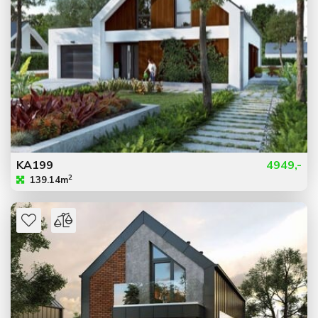
KA199
4949,-
2
139.14m