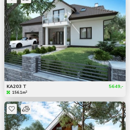
KA203 T
5649,-
2
156.1m