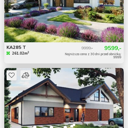
KA285 T
9599,-
9999,-
2
261.02m
Najniższa cena z 30 dni przed obniżką:
9999