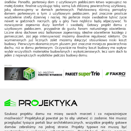
środków. Ponadto, parterowy dom z użytkowym poddaszem łatwo wpasujesz na
małej działce, finalnie uzyskując taką samą lub zbliżoną powierzchnię użytkową,
jaką obserwujemy w domach parterowych. Podstawową różnicą pomiędzy
domem parterowym a tym z użytkowym poddaszem, jest znacznie prostsze
wydzielenie strefy dziennej i nocnej. Na parterze może swobodnie tętnić życie
nawet w godzinach nocnych, gdy u góry Twoi najbliżsi będą odpoczywać. To
rozwiązanie zapewnia duży komfort i swobodę. Gotowy projekt domu z
użytkowym poddaszem, przypadnie do gustu fanom naturalnego oświetlenia.
Liczne okna dachowe oraz balkonowe zapewniają idealne oświetlenie każdego z
pomieszczeń, zaś jego intensywność możemy dowolnie regulować roletami. Do
wymienionych już licznych zalet możemy dołączyć stosunkowo niski koszt
budowy. Pierwszym ekonomicznym plusem jest znacznie mniejsza powierzchnia
dachu, niż w domu parterowym. Oczywiście na finalny koszt budowy ma wpływ
wybór wszystkich materiałów budowlanych i wykończeniowych, lecz sam dach to
jeden z największych wydatków podczas budowy domu.
Szukasz projektu domu na miarę swoich marzeń i co najważniejsze
możliwości? Projektyka.pl powstał po to aby ułatwić ci zadanie. Nie musisz
przeglądać tysiąca portali biur architektonicznych, wszystkie projekty gotowe
domów zebraliśmy na jednej stronie. Projekty typowe nie muszą być