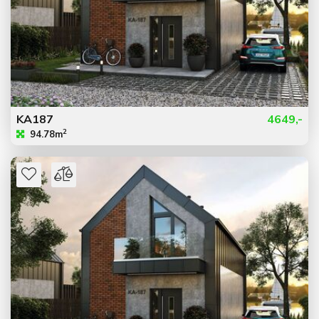
KA187
4649,-
2
94.78m