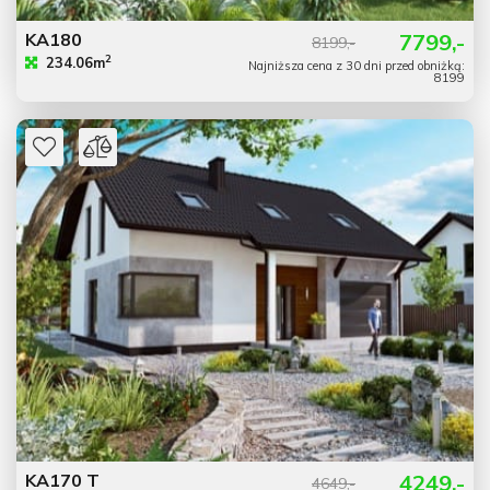
KA180
7799,-
8199,-
2
234.06m
Najniższa cena z 30 dni przed obniżką:
8199
KA170 T
4249,-
4649,-