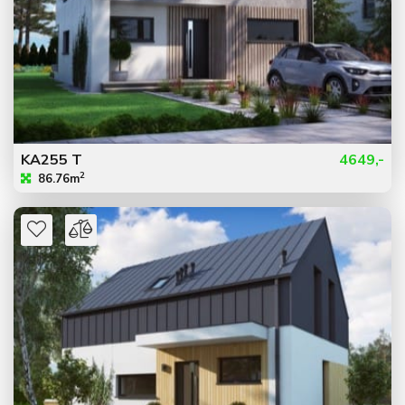
KA255 T
4649,-
2
86.76m