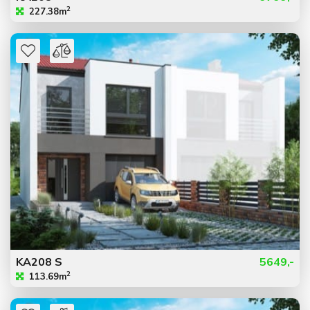
2
227.38m
KA208 S
5649,-
2
113.69m