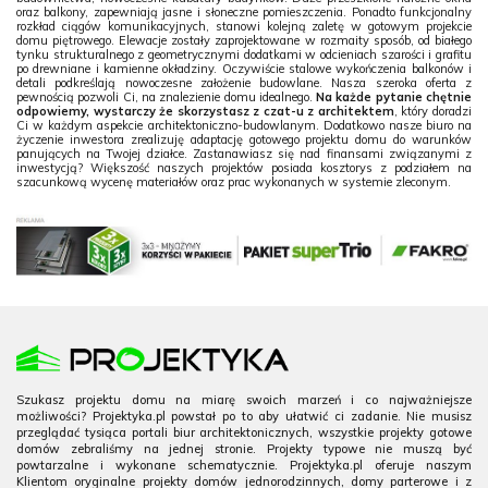
oraz balkony, zapewniają jasne i słoneczne pomieszczenia. Ponadto funkcjonalny
rozkład ciągów komunikacyjnych, stanowi kolejną zaletę w gotowym projekcie
domu piętrowego. Elewacje zostały zaprojektowane w rozmaity sposób, od białego
tynku strukturalnego z geometrycznymi dodatkami w odcieniach szarości i grafitu
po drewniane i kamienne okładziny. Oczywiście stalowe wykończenia balkonów i
detali podkreślają nowoczesne założenie budowlane. Nasza szeroka oferta z
pewnością pozwoli Ci, na znalezienie domu idealnego.
Na każde pytanie chętnie
odpowiemy, wystarczy że skorzystasz z czat-u z architektem
, który doradzi
Ci w każdym aspekcie architektoniczno-budowlanym. Dodatkowo nasze biuro na
życzenie inwestora zrealizuję adaptację gotowego projektu domu do warunków
panujących na Twojej działce. Zastanawiasz się nad finansami związanymi z
inwestycją? Większość naszych projektów posiada kosztorys z podziałem na
szacunkową wycenę materiałów oraz prac wykonanych w systemie zleconym.
Szukasz projektu domu na miarę swoich marzeń i co najważniejsze
możliwości? Projektyka.pl powstał po to aby ułatwić ci zadanie. Nie musisz
przeglądać tysiąca portali biur architektonicznych, wszystkie projekty gotowe
domów zebraliśmy na jednej stronie. Projekty typowe nie muszą być
powtarzalne i wykonane schematycznie. Projektyka.pl oferuje naszym
Klientom oryginalne projekty domów jednorodzinnych, domy parterowe i z