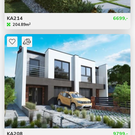
KA214
6699,-
2
204.89m
KA208
9799,-