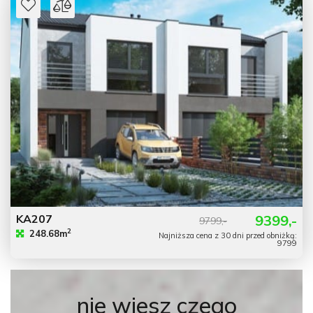
KA207
9399,-
9799,-
2
248.68m
Najniższa cena z 30 dni przed obniżką:
9799
nie wiesz czego