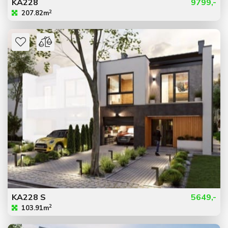
KA228
9799,-
2
207.82m
KA228 S
5649,-
2
103.91m