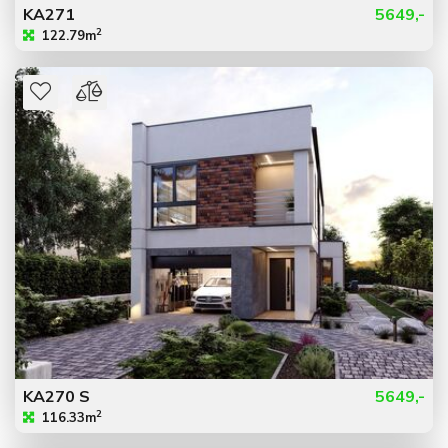
KA271
5649,-
2
122.79m
KA270 S
5649,-
2
116.33m