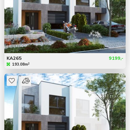
KA265
9199,-
2
193.08m