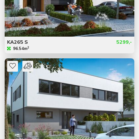
KA265 S
5299,-
2
96.54m