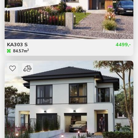
KA303 S
4499,-
2
84.57m