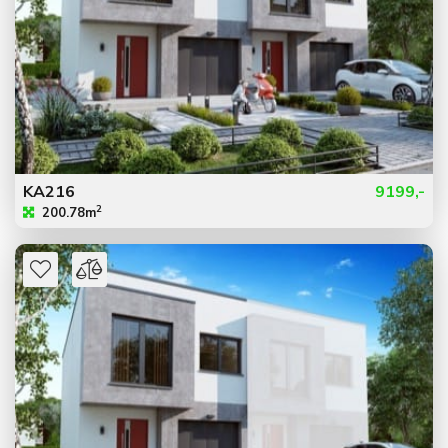
KA216
9199,-
2
200.78m