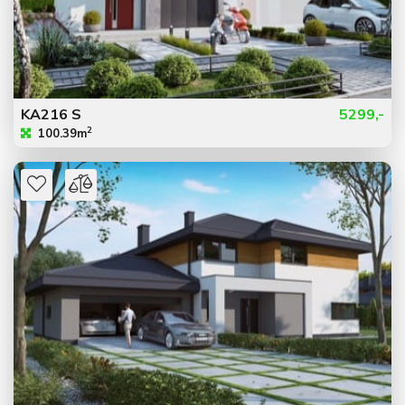
KA216 S
5299,-
2
100.39m