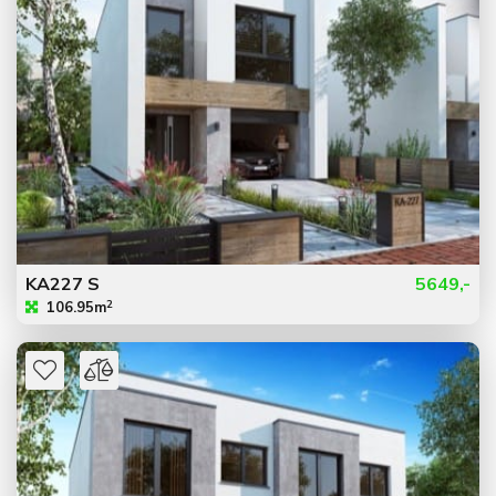
KA227 S
5649,-
2
106.95m