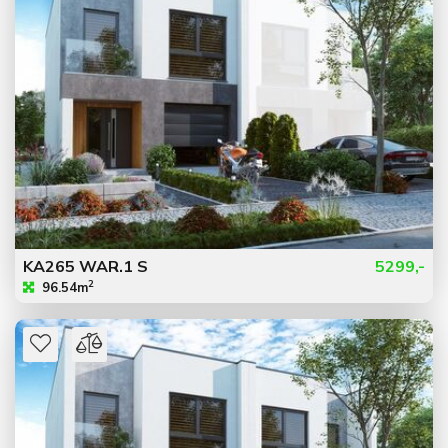
KA265 WAR.1 S
5299,-
2
96.54m