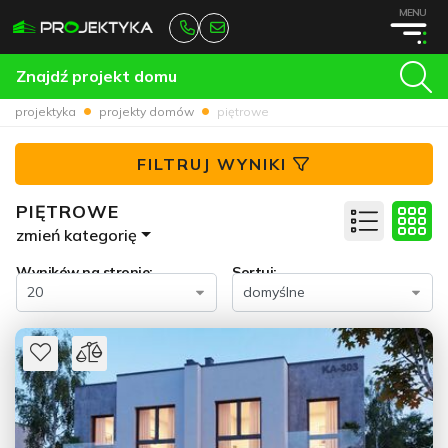
MENU
Znajdź projekt domu
projektyka
projekty domów
piętrowe
FILTRUJ WYNIKI
PIĘTROWE
zmień kategorię
Wyników na stronie:
Sortuj: