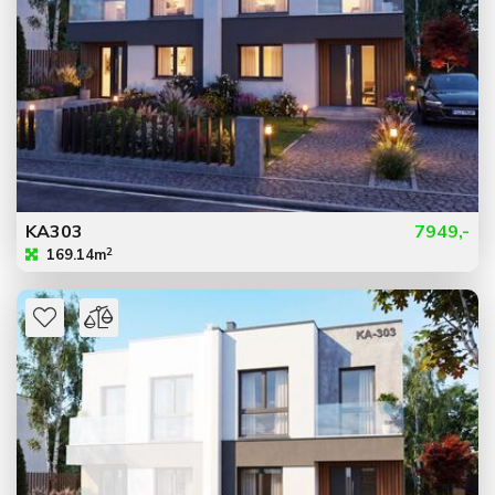
KA303
7949,-
2
169.14m