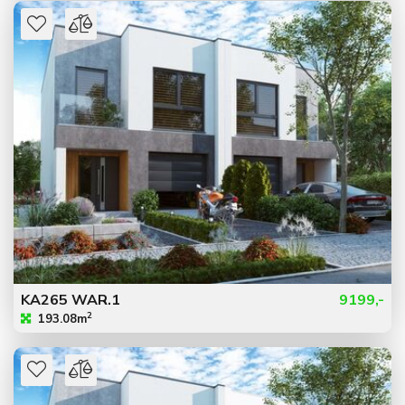
KA265 WAR.1
9199,-
2
193.08m