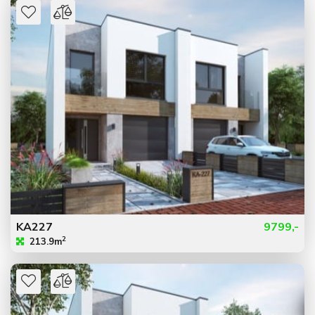
KA227
9799,-
2
213.9m