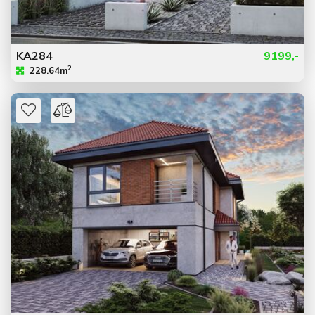
KA284
9199,-
2
228.64m