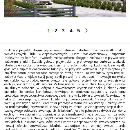
1
2
3
4
5
Gotowy projekt domu piętrowego
stanowi idealne rozwiązanie dla rodzin
wielodzietnych lub wielopokoleniowych. Dom wielopoziomowy zapewnia
maksymalny komfort i swobodę mieszkańcom, dbając o zachowanie prywatności
każdemu z nich. Zwykle gotowy projekt domu piętrowego na parterze wydziela
strefę dzienną domu, a więc znajdziemy tu salon, jadalnię, kuchnię, łazienkę dla
gości oraz zaplecze gospodarcze takie jak na przykład kotłownia. Piętro w gotowym
projekcie domu przeznaczone zostaje na strefę nocną. To właśnie w tym miejscu
każdy z Was znajdzie swój pokój, czyli prywatną przestrzeń. Innowacją na rynku
architektoniczno-budowlanym okazał się gotowy projekt domu z wydzieloną,
osobną powierzchnią dla seniora. W tym miejscu nasi najbliżsi będą mogli cieszyć
się dużym salonem, w którym z powodzeniem wydzielisz aneks kuchenny oraz
łazienkę. To bardzo komfortowe rozwiązanie, ponieważ często styl życia oraz
prowadzenie gospodarstwa domowego różni się w każdym z pokoleń. Rozwiązanie,
jakie Ci proponujemy, pozwoli każdemu pokoleniu prowadzić swoje „domostwo”
według własnych zasad. Jeżeli taka propozycja Wam nie wystarczy, i zależy Wam
na maksymalnej prywatności, z pewnością zainteresuje Was gotowy projekt domu
szeregowego potocznie zwanego „bliźniakiem”. Jest to połączenie dwóch domów z
osobnymi wejściami i tarasami, a więc niezależnych, lecz połączonych ze sobą
ścianą działową. Gotowy projekt domu piętrowego występuję w najróżniejszych
rozkładach funkcjonalnych, które jesteś w stanie dopasować do swoich potrzeb. W
naszej ofercie zauważysz idealnie wpisujące się w najnowsze trendy
budownictwa, nowoczesne kubatury budynków. Duże przeszklone narożne okna