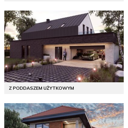
Z PODDASZEM UŻYTKOWYM