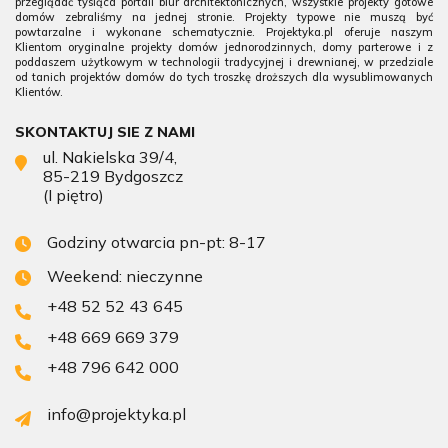
przeglądać tysiąca portali biur architektonicznych, wszystkie projekty gotowe
domów zebraliśmy na jednej stronie. Projekty typowe nie muszą być
powtarzalne i wykonane schematycznie. Projektyka.pl oferuje naszym
Klientom oryginalne projekty domów jednorodzinnych, domy parterowe i z
poddaszem użytkowym w technologii tradycyjnej i drewnianej, w przedziale
od tanich projektów domów do tych troszkę droższych dla wysublimowanych
Klientów.
SKONTAKTUJ SIE Z NAMI
ul. Nakielska 39/4,
85-219 Bydgoszcz
(I piętro)
Godziny otwarcia pn-pt: 8-17
Weekend: nieczynne
+48 52 52 43 645
+48 669 669 379
+48 796 642 000
info@projektyka.pl