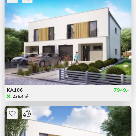
KA106
7949,-
2
226.4m