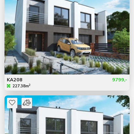
KA208
9799,-
2
227.38m