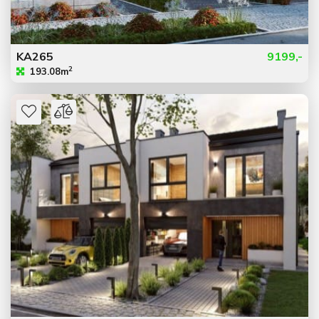
KA265
9199,-
2
193.08m