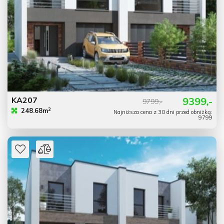
KA207
9399,-
9799,-
2
248.68m
Najniższa cena z 30 dni przed obniżką:
9799