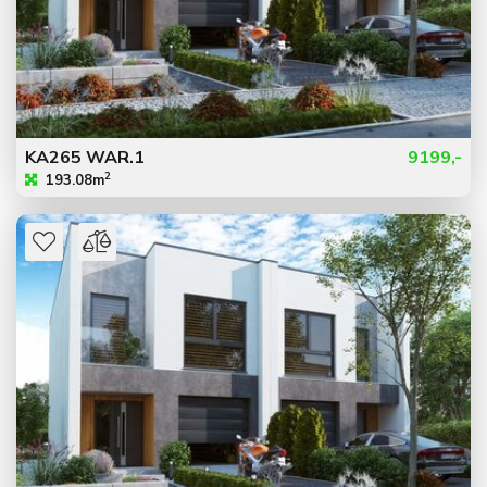
KA265 WAR.1
9199,-
2
193.08m