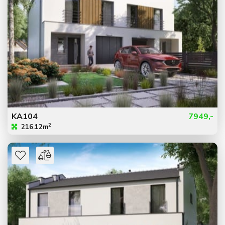
KA104
7949,-
2
216.12m