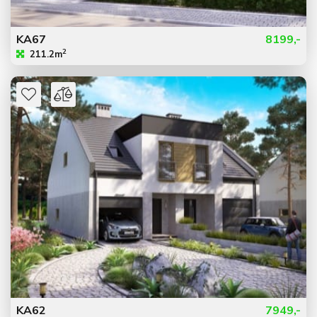
KA67
8199,-
2
211.2m
KA62
7949,-