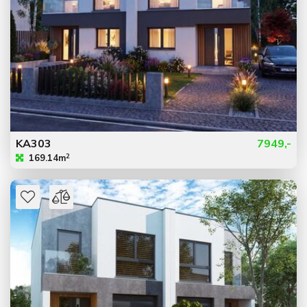
KA303
7949,-
2
169.14m