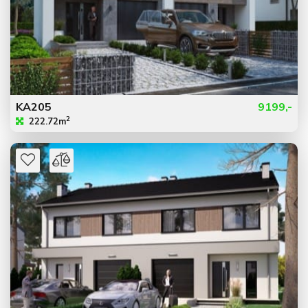
KA205
9199,-
2
222.72m