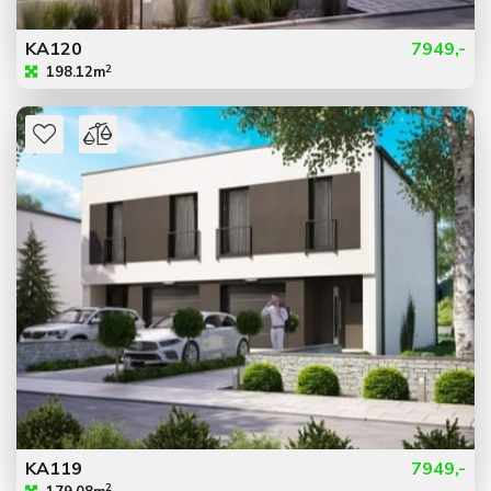
KA120
7949,-
2
198.12m
KA119
7949,-
2