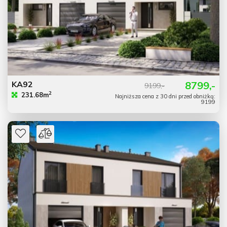
KA92
8799,-
9199,-
2
231.68m
Najniższa cena z 30 dni przed obniżką:
9199