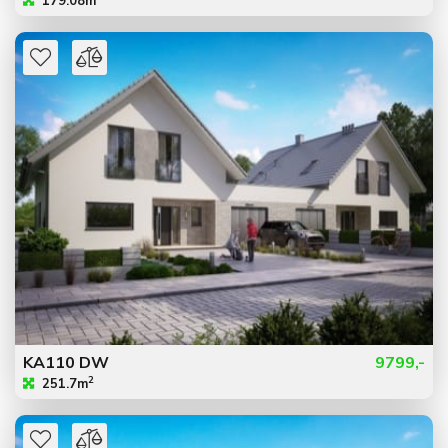
179.08m
KA110 DW
9799,-
2
251.7m