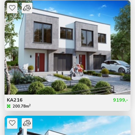
KA216
9199,-
2
200.78m