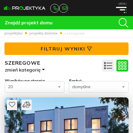
MENU
Znajdź projekt domu
projektyka
projekty domów
szeregowe
FILTRUJ WYNIKI
SZEREGOWE
zmień kategorię
Wyników na stronie:
Sortuj: