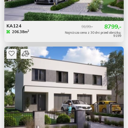
KA124
8799,-
9199,-
2
206.38m
Najniższa cena z 30 dni przed obniżką:
9199