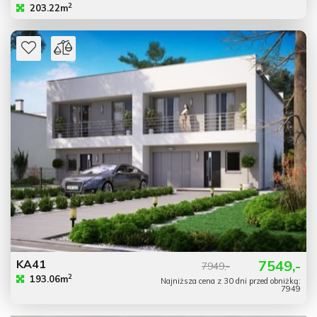
2
203.22m
KA41
7549,-
7949,-
2
193.06m
Najniższa cena z 30 dni przed obniżką:
7949