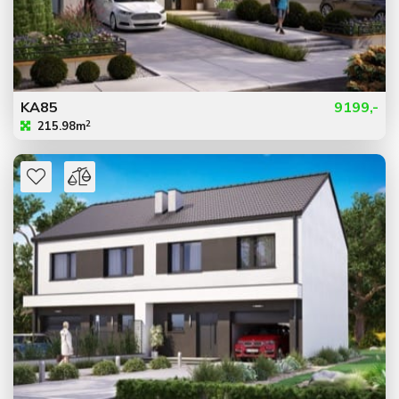
KA85
9199,-
2
215.98m