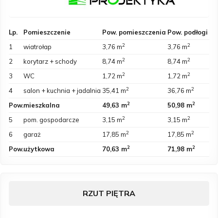
Lp.
Pomieszczenie
Pow. pomieszczenia
Pow. podłogi
2
2
1
wiatrołap
3,76 m
3,76 m
2
2
2
korytarz + schody
8,74 m
8,74 m
2
2
3
WC
1,72 m
1,72 m
2
2
4
salon + kuchnia + jadalnia
35,41 m
36,76 m
2
2
Pow.
mieszkalna
49,63 m
50,98 m
2
2
5
pom. gospodarcze
3,15 m
3,15 m
2
2
6
garaż
17,85 m
17,85 m
2
2
Pow.
użytkowa
70,63 m
71,98 m
RZUT PIĘTRA