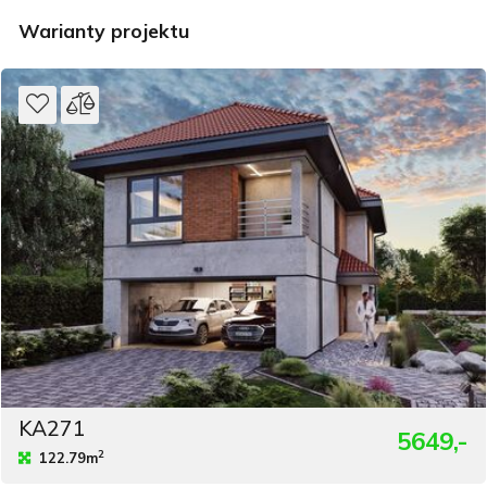
Warianty projektu
KA271
5649,-
2
122.79m