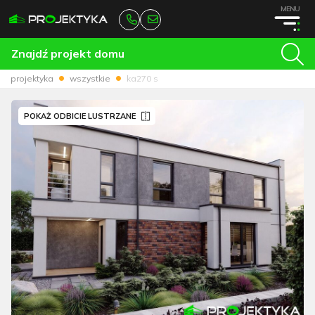
MENU
Znajdź projekt domu
projektyka
wszystkie
ka270 s
POKAŻ ODBICIE LUSTRZANE