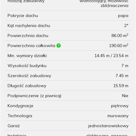
Rodzaj zabudowy
wolnostojący, możliwość
zbliźniaczenia
Pokrycie dachu
papa
Kąt nachylenia dachu
2°
2
Powierzchnia dachu
86.00 m
2
Powierzchnia całkowita
190.60 m
Min. wymiary działki
14.45 m / 23.54 m
Wysokość budynku
7 m
Szerokość zabudowy
7.45 m
Długość zabudowy
15.59 m
Podpiwniczenie (z piwnicą)
Nie
Kondygnacje
piętrowy
Technologia
murowany
Garaż
jednostanowiskowy
Instalacje
elektryczne, gazowe,