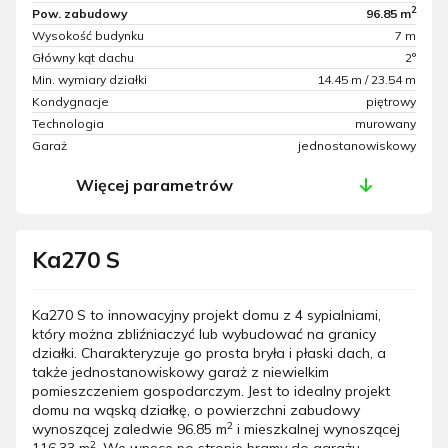
2
Pow. zabudowy
96.85 m
Wysokość budynku
7 m
Główny kąt dachu
2°
Min. wymiary działki
14.45 m / 23.54 m
Kondygnacje
piętrowy
Technologia
murowany
Garaż
jednostanowiskowy
Więcej parametrów
Ka270 S
Ka270 S to innowacyjny projekt domu z 4 sypialniami,
który można zbliźniaczyć lub wybudować na granicy
działki. Charakteryzuje go prosta bryła i płaski dach, a
także jednostanowiskowy garaż z niewielkim
pomieszczeniem gospodarczym. Jest to idealny projekt
domu na wąską działkę, o powierzchni zabudowy
2
wynoszącej zaledwie 96.85 m
i mieszkalnej wynoszącej
2
116.33 m
. We wnęce po stronie bramy do garażu,