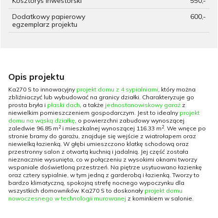
Kosztorys inwestorski
550,-
Dodatkowy papierowy
600,-
egzemplarz projektu
Opis projektu
Ka270 S to innowacyjny
projekt domu z 4 sypialniami
, który można
zbliźniaczyć lub wybudować na granicy działki. Charakteryzuje go
prosta bryła i
płaski dach
, a także
jednostanowiskowy garaż
z
niewielkim pomieszczeniem gospodarczym. Jest to idealny
projekt
domu na wąską działkę
, o powierzchni zabudowy wynoszącej
2
2
zaledwie 96.85 m
i mieszkalnej wynoszącej 116.33 m
. We wnęce po
stronie bramy do garażu, znajduje się wejście z wiatrołapem oraz
niewielką łazienką. W głębi umieszczono klatkę schodową oraz
przestronny salon z otwartą kuchnią i jadalnią. Jej część została
nieznacznie wysunięta, co w połączeniu z wysokimi oknami tworzy
wspaniale doświetloną przestrzeń. Na piętrze usytuowano łazienkę
oraz cztery sypialnie, w tym jedną z garderobą i łazienką. Tworzy to
bardzo klimatyczną, spokojną strefę nocnego wypoczynku dla
wszystkich domowników. Ka270 S to doskonały
projekt domu
nowoczesnego w technologii murowanej
z kominkiem w salonie.