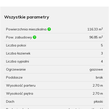
Wszystkie parametry
2
Powierzchnia mieszkalna
116.33 m
2
Pow. zabudowy
96.85 m
Liczba pokoi
5
Liczba łazienek
3
Liczba sypialni
4
Ogrzewanie
gazowe
Poddasze
brak
Wysokość parteru
2.70 m
Wysokość piętra
2.70 m
Dach
płaski