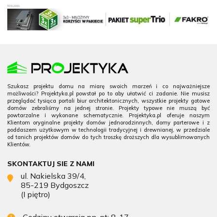
Szukasz projektu domu na miarę swoich marzeń i co najważniejsze
możliwości? Projektyka.pl powstał po to aby ułatwić ci zadanie. Nie musisz
przeglądać tysiąca portali biur architektonicznych, wszystkie projekty gotowe
domów zebraliśmy na jednej stronie. Projekty typowe nie muszą być
powtarzalne i wykonane schematycznie. Projektyka.pl oferuje naszym
Klientom oryginalne projekty domów jednorodzinnych, domy parterowe i z
poddaszem użytkowym w technologii tradycyjnej i drewnianej, w przedziale
od tanich projektów domów do tych troszkę droższych dla wysublimowanych
Klientów.
SKONTAKTUJ SIE Z NAMI
ul. Nakielska 39/4,
85-219 Bydgoszcz
(I piętro)
Godziny otwarcia pn-pt: 8-17