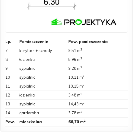
Lp.
Pomieszczenie
Pow. pomieszczenia
2
7
korytarz + schody
9,51 m
2
8
łazienka
5,96 m
2
9
sypialnia
9,28 m
2
10
sypialnia
10,11 m
2
11
sypialnia
10,15 m
2
12
łazienka
3,48 m
2
13
sypialnia
14,43 m
2
14
garderoba
3,78 m
2
Pow.
mieszkalna
66,70 m