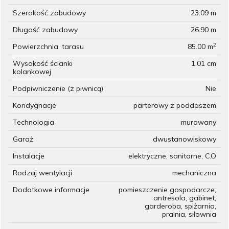
Szerokość zabudowy
23.09 m
Długość zabudowy
26.90 m
2
Powierzchnia. tarasu
85.00 m
Wysokość ścianki
1.01 cm
kolankowej
Podpiwniczenie (z piwnicą)
Nie
Kondygnacje
parterowy z poddaszem
Technologia
murowany
Garaż
dwustanowiskowy
Instalacje
elektryczne, sanitarne, C.O
Rodzaj wentylacji
mechaniczna
Dodatkowe informacje
pomieszczenie gospodarcze,
antresola, gabinet,
garderoba, spiżarnia,
pralnia, siłownia