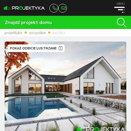
MENU
Znajdź projekt domu
projektyka
wszystkie
ka295 t
POKAŻ ODBICIE LUSTRZANE