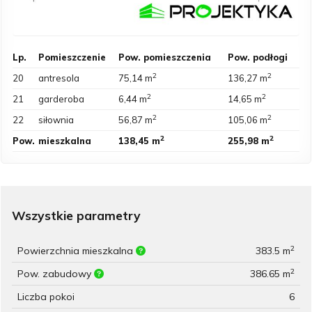
Lp.
Pomieszczenie
Pow. pomieszczenia
Pow. podłogi
2
2
20
antresola
75,14 m
136,27 m
2
2
21
garderoba
6,44 m
14,65 m
2
2
22
siłownia
56,87 m
105,06 m
2
2
Pow.
mieszkalna
138,45 m
255,98 m
Wszystkie parametry
2
Powierzchnia mieszkalna
383.5 m
2
Pow. zabudowy
386.65 m
Liczba pokoi
6