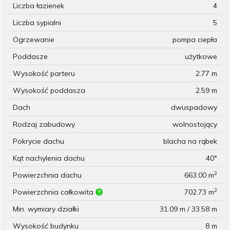
Liczba łazienek
4
Liczba sypialni
5
Ogrzewanie
pompa ciepła
Poddasze
użytkowe
Wysokość parteru
2.77 m
Wysokość poddasza
2.59 m
Dach
dwuspadowy
Rodzaj zabudowy
wolnostojący
Pokrycie dachu
blacha na rąbek
Kąt nachylenia dachu
40°
2
Powierzchnia dachu
663.00 m
2
Powierzchnia całkowita
702.73 m
Min. wymiary działki
31.09 m / 33.58 m
Wysokość budynku
8 m