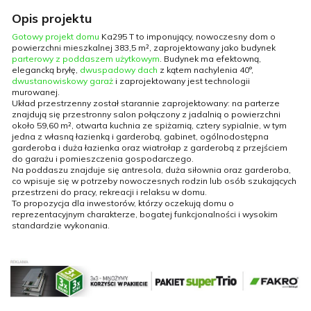
Opis projektu
Gotowy projekt domu
Ka295 T to imponujący, nowoczesny dom o
powierzchni mieszkalnej 383,5 m², zaprojektowany jako budynek
parterowy z poddaszem użytkowym
. Budynek ma efektowną,
elegancką bryłę,
dwuspadowy dach
z kątem nachylenia 40°,
dwustanowiskowy garaż
i zaprojektowany jest technologii
murowanej.
Układ przestrzenny został starannie zaprojektowany: na parterze
znajdują się przestronny salon połączony z jadalnią o powierzchni
około 59,60 m², otwarta kuchnia ze spiżarnią, cztery sypialnie, w tym
jedna z własną łazienką i garderobą, gabinet, ogólnodostępna
garderoba i duża łazienka oraz wiatrołap z garderobą z przejściem
do garażu i pomieszczenia gospodarczego.
Na poddaszu znajduje się antresola, duża siłownia oraz garderoba,
co wpisuje się w potrzeby nowoczesnych rodzin lub osób szukających
przestrzeni do pracy, rekreacji i relaksu w domu.
To propozycja dla inwestorów, którzy oczekują domu o
reprezentacyjnym charakterze, bogatej funkcjonalności i wysokim
standardzie wykonania.