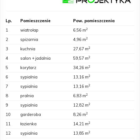
Lp.
Pomieszczenie
Pow. pomieszczenia
2
1
wiatrołap
6,56 m
2
2
spiżarnia
4,96 m
2
3
kuchnia
27,67 m
2
4
salon + jadalnia
59,57 m
2
5
korytarz
34,26 m
2
6
sypialnia
13,16 m
2
7
sypialnia
13,16 m
2
8
pralnia
6,83 m
2
9
sypialnia
12,82 m
2
10
garderoba
8,26 m
2
11
łazienka
14,21 m
2
12
sypialnia
13,85 m