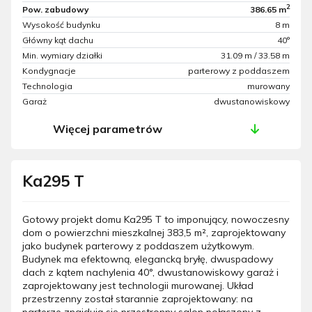
2
Pow. zabudowy
386.65 m
Wysokość budynku
8 m
Główny kąt dachu
40°
Min. wymiary działki
31.09 m / 33.58 m
Kondygnacje
parterowy z poddaszem
Technologia
murowany
Garaż
dwustanowiskowy
Więcej parametrów
Ka295 T
Gotowy projekt domu Ka295 T to imponujący, nowoczesny
dom o powierzchni mieszkalnej 383,5 m², zaprojektowany
jako budynek parterowy z poddaszem użytkowym.
Budynek ma efektowną, elegancką bryłę, dwuspadowy
dach z kątem nachylenia 40°, dwustanowiskowy garaż i
zaprojektowany jest technologii murowanej. Układ
przestrzenny został starannie zaprojektowany: na
parterze znajdują się przestronny salon połączony z