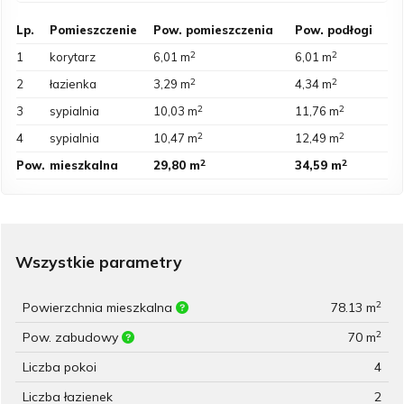
Lp.
Pomieszczenie
Pow. pomieszczenia
Pow. podłogi
2
2
1
korytarz
6,01 m
6,01 m
2
2
2
łazienka
3,29 m
4,34 m
2
2
3
sypialnia
10,03 m
11,76 m
2
2
4
sypialnia
10,47 m
12,49 m
2
2
Pow.
mieszkalna
29,80 m
34,59 m
Wszystkie parametry
2
Powierzchnia mieszkalna
78.13 m
2
Pow. zabudowy
70 m
Liczba pokoi
4
Liczba łazienek
2