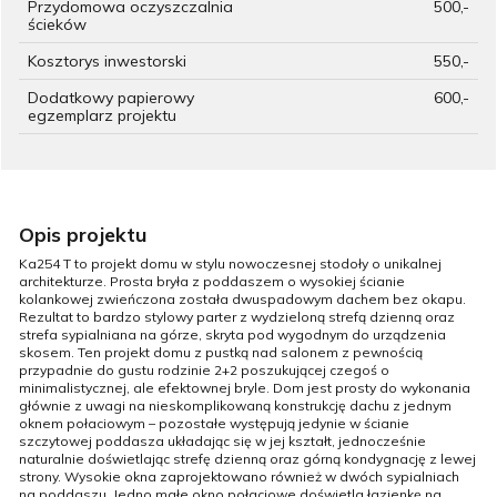
Przydomowa oczyszczalnia
500,-
ścieków
Kosztorys inwestorski
550,-
Dodatkowy papierowy
600,-
egzemplarz projektu
Opis projektu
Ka254 T to projekt domu w stylu nowoczesnej stodoły o unikalnej
architekturze. Prosta bryła z poddaszem o wysokiej ścianie
kolankowej zwieńczona została dwuspadowym dachem bez okapu.
Rezultat to bardzo stylowy parter z wydzieloną strefą dzienną oraz
strefa sypialniana na górze, skryta pod wygodnym do urządzenia
skosem. Ten projekt domu z pustką nad salonem z pewnością
przypadnie do gustu rodzinie 2+2 poszukującej czegoś o
minimalistycznej, ale efektownej bryle. Dom jest prosty do wykonania
głównie z uwagi na nieskomplikowaną konstrukcję dachu z jednym
oknem połaciowym – pozostałe występują jedynie w ścianie
szczytowej poddasza układając się w jej kształt, jednocześnie
naturalnie doświetlając strefę dzienną oraz górną kondygnację z lewej
strony. Wysokie okna zaprojektowano również w dwóch sypialniach
na poddaszu. Jedno małe okno połaciowe doświetla łazienkę na