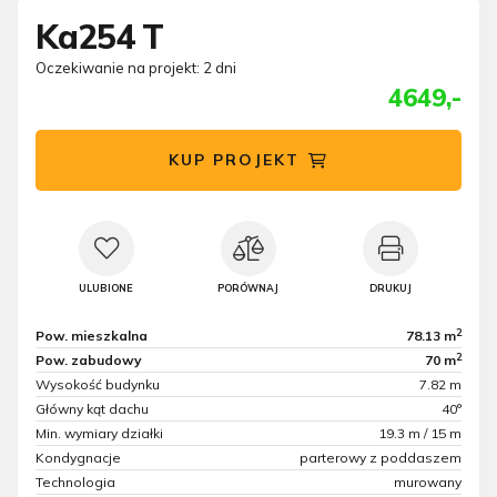
Ka254 T
Oczekiwanie na projekt: 2 dni
4649,-
KUP PROJEKT
ULUBIONE
PORÓWNAJ
DRUKUJ
2
Pow. mieszkalna
78.13 m
2
Pow. zabudowy
70 m
Wysokość budynku
7.82 m
Główny kąt dachu
40°
Min. wymiary działki
19.3 m / 15 m
Kondygnacje
parterowy z poddaszem
Technologia
murowany