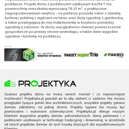
poddaszu. Projekt domu z poddaszem użytkowym Ka254 T ma
2
powierzchnię mieszkalną wynoszącą 78.13 m
, o praktycznie
zagospodarowanym wnętrzu – na parterze posiada salon z otwartą
kuchnią i jadalnią z wyjściem na taras oraz dużą sypialnię z garderobą,
a także przylegającą do niej małą łazienkę w korytarzu pomiędzy
sypialnią a salonem. W domu uwzględniono również pomieszczenie
gospodarcze po prawej stronie wiatrołapu, a także dwie wygodne
sypialnie i łazienkę na poddaszu.
Szukasz projektu domu na miarę swoich marzeń i co najważniejsze
możliwości? Projektyka.pl powstał po to aby ułatwić ci zadanie. Nie musisz
przeglądać tysiąca portali biur architektonicznych, wszystkie projekty gotowe
domów zebraliśmy na jednej stronie. Projekty typowe nie muszą być
powtarzalne i wykonane schematycznie. Projektyka.pl oferuje naszym
Klientom oryginalne projekty domów jednorodzinnych, domy parterowe i z
poddaszem użytkowym w technologii tradycyjnej i drewnianej, w przedziale
od tanich projektów domów do tych troszkę droższych dla wysublimowanych
Klientów.