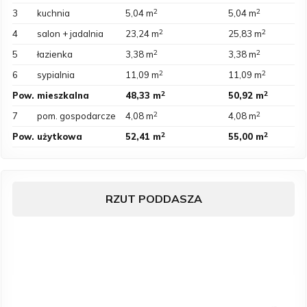
2
2
3
kuchnia
5,04 m
5,04 m
2
2
4
salon + jadalnia
23,24 m
25,83 m
2
2
5
łazienka
3,38 m
3,38 m
2
2
6
sypialnia
11,09 m
11,09 m
2
2
Pow.
mieszkalna
48,33 m
50,92 m
2
2
7
pom. gospodarcze
4,08 m
4,08 m
2
2
Pow.
użytkowa
52,41 m
55,00 m
RZUT PODDASZA