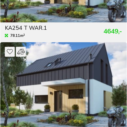
KA254 T WAR.1
4649,-
2
78.11m