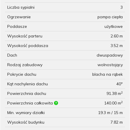
Liczba sypialni
3
Ogrzewanie
pompa ciepła
Poddasze
użytkowe
Wysokość parteru
2.60 m
Wysokość poddasza
3.52 m
Dach
dwuspadowy
Rodzaj zabudowy
wolnostojący
Pokrycie dachu
blacha na rąbek
Kąt nachylenia dachu
40°
2
Powierzchnia dachu
91.38 m
2
Powierzchnia całkowita
140.00 m
Min. wymiary działki
19.3 m / 15 m
Wysokość budynku
7.82 m