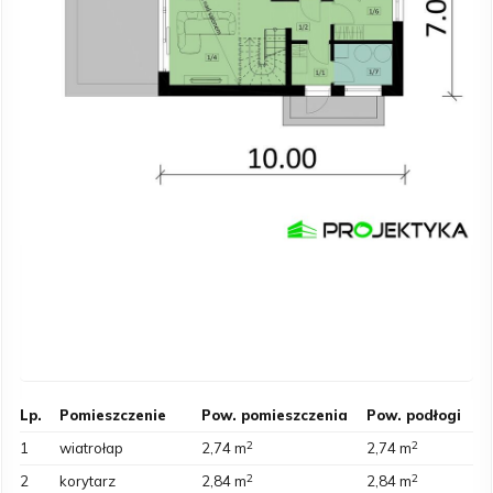
Lp.
Pomieszczenie
Pow. pomieszczenia
Pow. podłogi
2
2
1
wiatrołap
2,74 m
2,74 m
2
2
2
korytarz
2,84 m
2,84 m