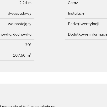
2.24 m
Garaż
dwuspadowy
Instalacje
wolnostojący
Rodzaj wentylacji
chówka, dachówka
Dodatkowe informacj
30°
2
107.50 m
 mogą się różnić ze względu na: