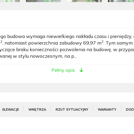
rego budowa wymaga niewielkiego nakładu czasu i pieniędzy,
2
2
m
, natomiast powierzchnia zabudowy 69,97 m
. Tym samym 
otyczące braku konieczności pozwolenia na budowę, w przyp
wanej w stylu nowoczesnym, na p...
Pełny opis
ELEWACJE
WNĘTRZA
RZUT SYTUACYJNY
WARIANTY
DOD