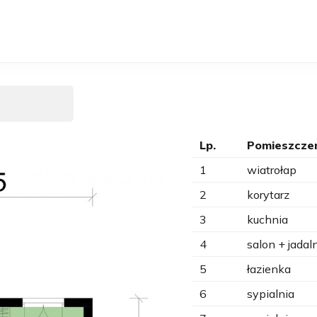
Lp.
Pomieszcze
1
wiatrołap
2
korytarz
3
kuchnia
4
salon + jadal
5
łazienka
6
sypialnia