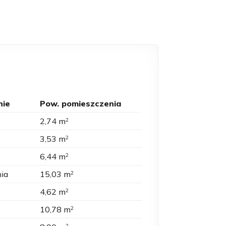
nie
Pow. pomieszczenia
2,74 m
2
3,53 m
2
6,44 m
2
nia
15,03 m
2
4,62 m
2
10,78 m
2
2