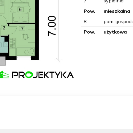
7
sypialnia
Pow.
mieszkalna
8
pom. gospod
Pow.
użytkowa