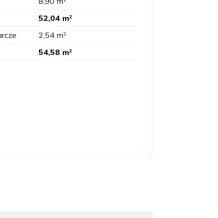
8,90 m
52,04 m
2
arcze
2,54 m
2
54,58 m
2