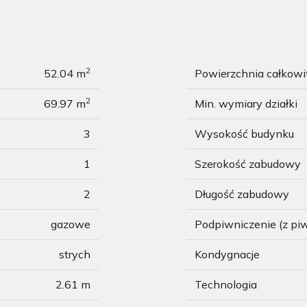
2
52.04 m
Powierzchnia całkow
2
69.97 m
Min. wymiary działki
3
Wysokość budynku
1
Szerokość zabudowy
2
Długość zabudowy
gazowe
Podpiwniczenie (z pi
strych
Kondygnacje
2.61 m
Technologia