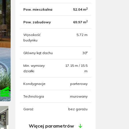
2
Pow. mieszkalna
52.04 m
2
Pow. zabudowy
69.97 m
Wysokość
5.72 m
budynku
Główny kąt dachu
30°
Min. wymiary
17.15 m / 15.5
działki
m
Kondygnacje
parterowy
Technologia
murowany
Garaż
bez garażu
Więcej parametrów