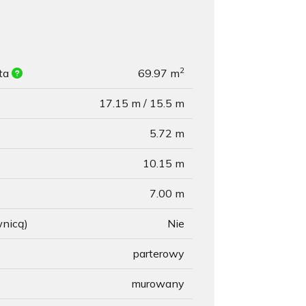
2
ita
69.97 m
17.15 m / 15.5 m
5.72 m
10.15 m
7.00 m
wnicą)
Nie
parterowy
murowany