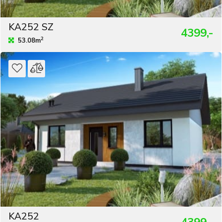
KA252 SZ
4399,-
2
53.08m
KA252
4399,-