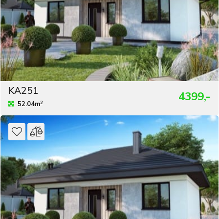
KA251
4399,-
2
52.04m