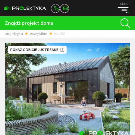
MENU
Znajdź projekt domu
projektyka
wszystkie
ka282
POKAŻ ODBICIE LUSTRZANE