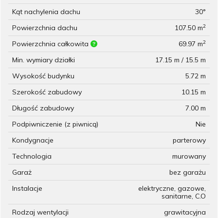
Kąt nachylenia dachu
30°
2
Powierzchnia dachu
107.50 m
2
Powierzchnia całkowita
69.97 m
Min. wymiary działki
17.15 m / 15.5 m
Wysokość budynku
5.72 m
Szerokość zabudowy
10.15 m
Długość zabudowy
7.00 m
Podpiwniczenie (z piwnicą)
Nie
Kondygnacje
parterowy
Technologia
murowany
Garaż
bez garażu
Instalacje
elektryczne, gazowe,
sanitarne, C.O
Rodzaj wentylacji
grawitacyjna