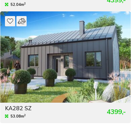
2
52.04m
KA282 SZ
4399,-
2
53.08m