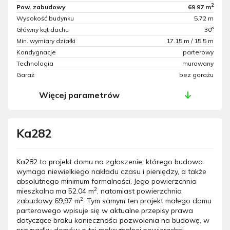
2
Pow. zabudowy
69.97 m
Wysokość budynku
5.72 m
Główny kąt dachu
30°
Min. wymiary działki
17.15 m / 15.5 m
Kondygnacje
parterowy
Technologia
murowany
Garaż
bez garażu
Więcej parametrów
Ka282
Ka282 to projekt domu na zgłoszenie, którego budowa
wymaga niewielkiego nakładu czasu i pieniędzy, a także
absolutnego minimum formalności. Jego powierzchnia
2
mieszkalna ma 52.04 m
, natomiast powierzchnia
2
zabudowy 69,97 m
. Tym samym ten projekt małego domu
parterowego wpisuje się w aktualne przepisy prawa
dotyczące braku konieczności pozwolenia na budowę, w
przypadku domów o tej maksymalnej powierzchni