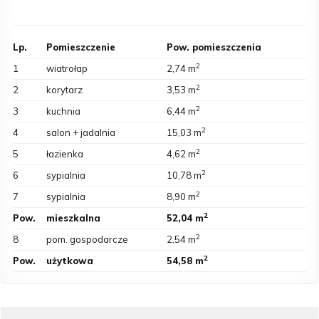
Lp.
Pomieszczenie
Pow. pomieszczenia
2
1
wiatrołap
2,74 m
2
2
korytarz
3,53 m
2
3
kuchnia
6,44 m
2
4
salon + jadalnia
15,03 m
2
5
łazienka
4,62 m
2
6
sypialnia
10,78 m
2
7
sypialnia
8,90 m
2
Pow.
mieszkalna
52,04 m
2
8
pom. gospodarcze
2,54 m
2
Pow.
użytkowa
54,58 m