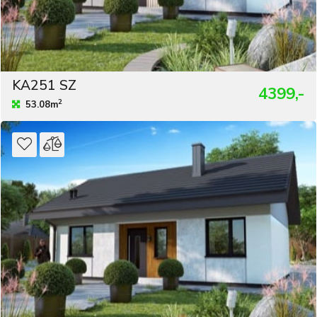
KA251 SZ
4399,-
2
53.08m