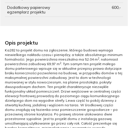
Dodatkowy papierowy
600,-
egzemplarz projektu
Opis projektu
Ka282 to projekt domu na zgłoszenie, którego budowa wymaga
niewielkiego nakładu czasu i pieniędzy, a także absolutnego minimum
2
formalności. Jego powierzchnia mieszkalna ma 52.04 m
, natomiast
2
powierzchnia zabudowy 69,97 m
. Tym samym ten projekt małego
domu parterowego wpisuje się w aktualne przepisy prawa dotyczące
braku konieczności pozwolenia na budowę, w przypadku domów o tej
maksymalnej powierzchni zabudowy. Jest to dom w technologii
murowanej w stylu nowoczesnym, na planie prostokąta, pokryty
dwuspadowym dachem. Ten projekt charakteryzuje niezwykle
funkcjonalny układ pomieszczeń. Drzwi wejściowe w centralnej części
elewacji frontowej prowadzą do poziomego ciągu komunikacyjnego
dzielącego dom na wygodne strefy. Lewa część to pokój dzienny z
otwartą kuchnią, jadalnią i wyjściem na taras. W środkowej części
domu znajdują się łazienka oraz pomieszczenie gospodarcze – po
przeciwnej stronie korytarza. Po prawej stronie ulokowano dwie
przestronne sypialnie. Jest to projekt domu z instalacją gazową
umożliwiającą użytkowanie go przez cały rok. Całość prezentuje się
bardzo kompaktowo, minimalistycznie i gwarantuje wygodę