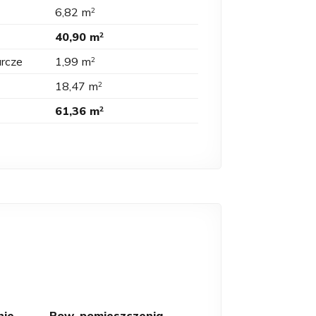
6,82 m
2
40,90 m
2
rcze
1,99 m
2
18,47 m
2
61,36 m
2
nie
Pow. pomieszczenia