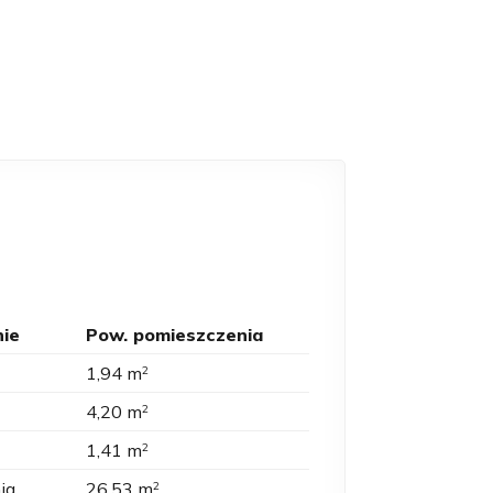
ie
Pow. pomieszczenia
1,94 m
2
4,20 m
2
1,41 m
2
ia
26,53 m
2