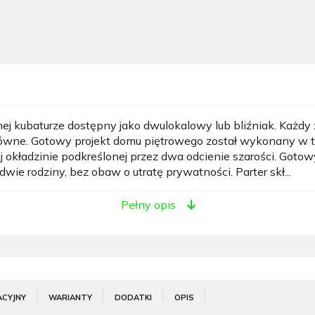
ej kubaturze dostępny jako dwulokalowy lub bliźniak. Każ
łówne. Gotowy projekt domu piętrowego został wykonany w t
j okładzinie podkreślonej przez dwa odcienie szarości. Goto
ie rodziny, bez obaw o utratę prywatności. Parter skł...
Pełny opis
ACYJNY
WARIANTY
DODATKI
OPIS