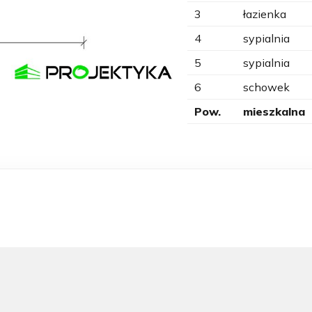
3
łazienka
4
sypialnia
5
sypialnia
6
schowek
Pow.
mieszkalna