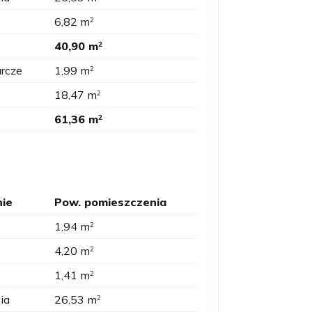
6,82 m
2
40,90 m
2
rcze
1,99 m
2
18,47 m
2
61,36 m
2
ie
Pow. pomieszczenia
1,94 m
2
4,20 m
2
1,41 m
2
ia
26,53 m
2