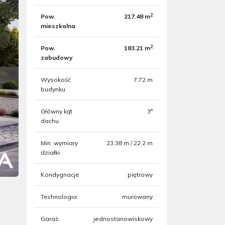
2
Pow.
217.48 m
mieszkalna
2
Pow.
183.21 m
zabudowy
Wysokość
7.72 m
budynku
Główny kąt
3°
dachu
Min. wymiary
23.38 m / 22.2 m
działki
Kondygnacje
piętrowy
Technologia
murowany
Garaż
jednostanowiskowy