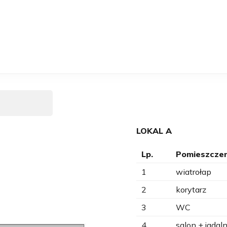
LOKAL A
Lp.
Pomieszczen
1
wiatrołap
2
korytarz
3
WC
4
salon + jadaln