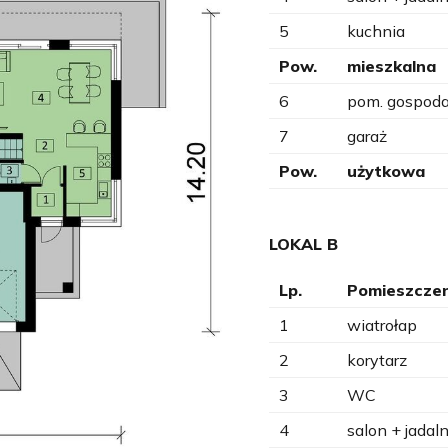
5
kuchnia
Pow.
mieszkalna
6
pom. gospoda
7
garaż
Pow.
użytkowa
LOKAL B
Lp.
Pomieszczen
1
wiatrołap
2
korytarz
3
WC
4
salon + jadaln