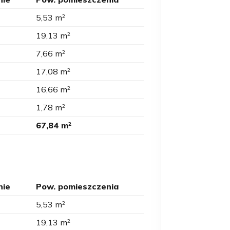
5,53 m
2
19,13 m
2
7,66 m
2
17,08 m
2
16,66 m
2
1,78 m
2
67,84 m
2
nie
Pow. pomieszczenia
5,53 m
2
19,13 m
2