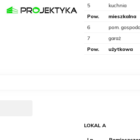
5
kuchnia
Pow.
mieszkalna
6
pom. gospoda
7
garaż
Pow.
użytkowa
LOKAL A
Lp.
Pomieszcze