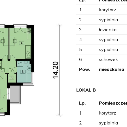
1
korytarz
2
sypialnia
3
łazienka
4
sypialnia
5
sypialnia
6
schowek
Pow.
mieszkalna
LOKAL B
Lp.
Pomieszcze
1
korytarz
2
sypialnia