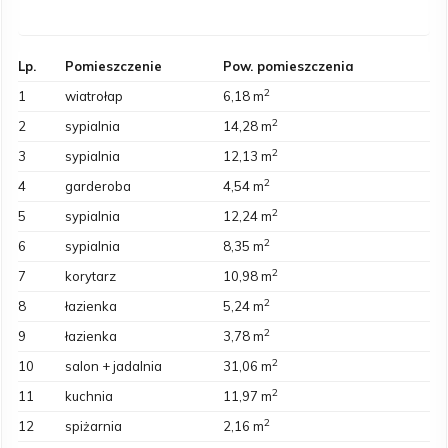
Lp.
Pomieszczenie
Pow. pomieszczenia
2
1
wiatrołap
6,18 m
2
2
sypialnia
14,28 m
2
3
sypialnia
12,13 m
2
4
garderoba
4,54 m
2
5
sypialnia
12,24 m
2
6
sypialnia
8,35 m
2
7
korytarz
10,98 m
2
8
łazienka
5,24 m
2
9
łazienka
3,78 m
2
10
salon + jadalnia
31,06 m
2
11
kuchnia
11,97 m
2
12
spiżarnia
2,16 m