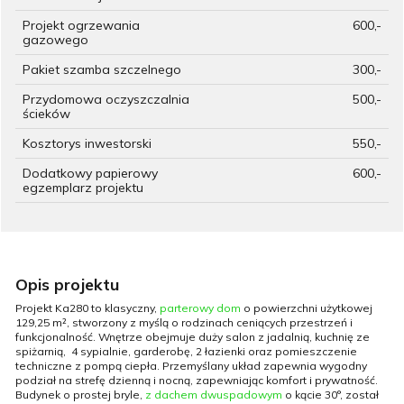
Projekt ogrzewania
600,-
gazowego
Pakiet szamba szczelnego
300,-
Przydomowa oczyszczalnia
500,-
ścieków
Kosztorys inwestorski
550,-
Dodatkowy papierowy
600,-
egzemplarz projektu
Opis projektu
Projekt Ka280 to klasyczny,
parterowy dom
o powierzchni użytkowej
129,25 m², stworzony z myślą o rodzinach ceniących przestrzeń i
funkcjonalność. Wnętrze obejmuje duży salon z jadalnią, kuchnię ze
spiżarnią, 4 sypialnie, garderobę, 2 łazienki oraz pomieszczenie
techniczne z pompą ciepła. Przemyślany układ zapewnia wygodny
podział na strefę dzienną i nocną, zapewniając komfort i prywatność.
Budynek o prostej bryle,
z dachem dwuspadowym
o kącie 30°, został