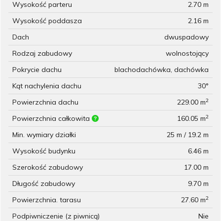
Wysokość parteru
2.70 m
Wysokość poddasza
2.16 m
Dach
dwuspadowy
Rodzaj zabudowy
wolnostojący
Pokrycie dachu
blachodachówka, dachówka
Kąt nachylenia dachu
30°
2
Powierzchnia dachu
229.00 m
2
Powierzchnia całkowita
160.05 m
Min. wymiary działki
25 m / 19.2 m
Wysokość budynku
6.46 m
Szerokość zabudowy
17.00 m
Długość zabudowy
9.70 m
2
Powierzchnia. tarasu
27.60 m
Podpiwniczenie (z piwnicą)
Nie