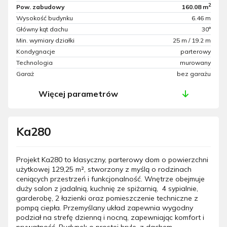
2
Pow. zabudowy
160.08 m
Wysokość budynku
6.46 m
Główny kąt dachu
30°
Min. wymiary działki
25 m / 19.2 m
Kondygnacje
parterowy
Technologia
murowany
Garaż
bez garażu
Więcej parametrów
Ka280
Projekt Ka280 to klasyczny, parterowy dom o powierzchni
użytkowej 129,25 m², stworzony z myślą o rodzinach
ceniących przestrzeń i funkcjonalność. Wnętrze obejmuje
duży salon z jadalnią, kuchnię ze spiżarnią, 4 sypialnie,
garderobę, 2 łazienki oraz pomieszczenie techniczne z
pompą ciepła. Przemyślany układ zapewnia wygodny
podział na strefę dzienną i nocną, zapewniając komfort i
prywatność. Budynek o prostej bryle, z dachem