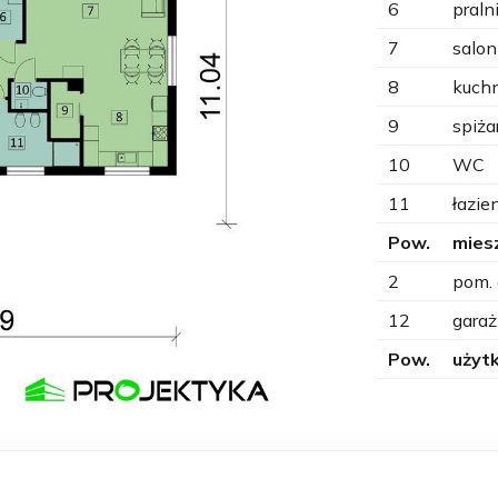
6
praln
7
salon
8
kuch
9
spiża
10
WC
11
łazie
Pow.
mies
2
pom.
12
garaż
Pow.
użyt