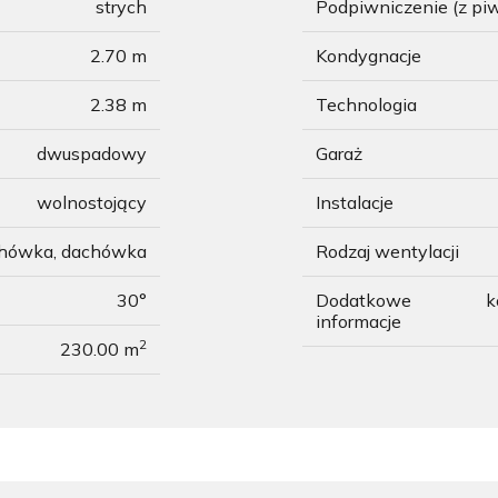
strych
Podpiwniczenie (z pi
2.70 m
Kondygnacje
2.38 m
Technologia
dwuspadowy
Garaż
wolnostojący
Instalacje
chówka, dachówka
Rodzaj wentylacji
30°
Dodatkowe
k
informacje
2
230.00 m