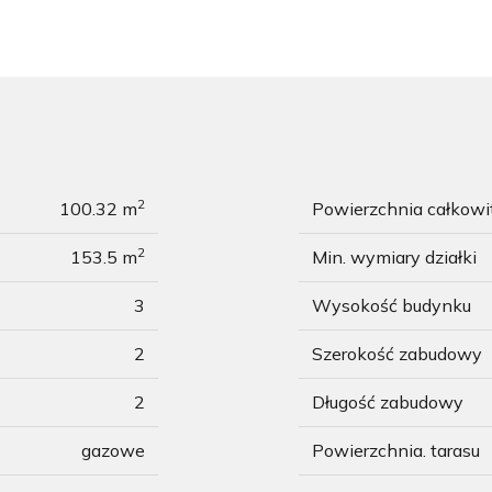
2
100.32 m
Powierzchnia całkow
2
153.5 m
Min. wymiary działki
3
Wysokość budynku
2
Szerokość zabudowy
2
Długość zabudowy
gazowe
Powierzchnia. tarasu