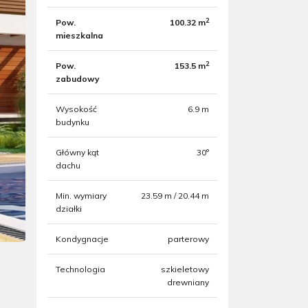
2
Pow.
100.32 m
mieszkalna
2
Pow.
153.5 m
zabudowy
Wysokość
6.9 m
budynku
Główny kąt
30°
dachu
Min. wymiary
23.59 m / 20.44 m
działki
Kondygnacje
parterowy
Technologia
szkieletowy
drewniany