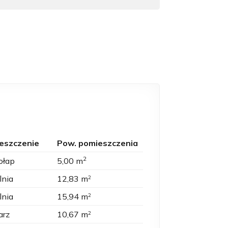
eszczenie
Pow. pomieszczenia
2
ołap
5,00 m
lnia
12,83 m
2
lnia
15,94 m
2
arz
10,67 m
2