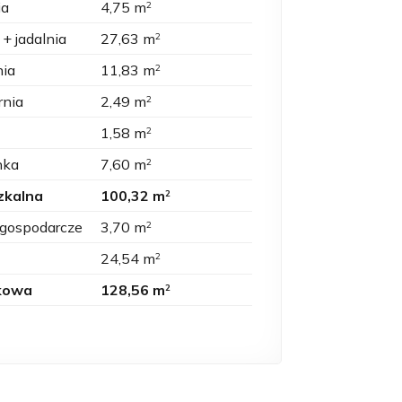
ia
4,75 m
2
 + jadalnia
27,63 m
2
nia
11,83 m
2
rnia
2,49 m
2
1,58 m
2
nka
7,60 m
2
zkalna
100,32 m
2
 gospodarcze
3,70 m
2
24,54 m
2
kowa
128,56 m
2