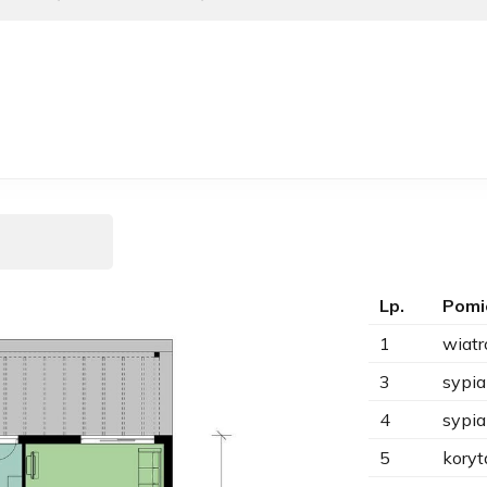
Lp.
Pomi
1
wiatr
3
sypia
4
sypia
5
koryt