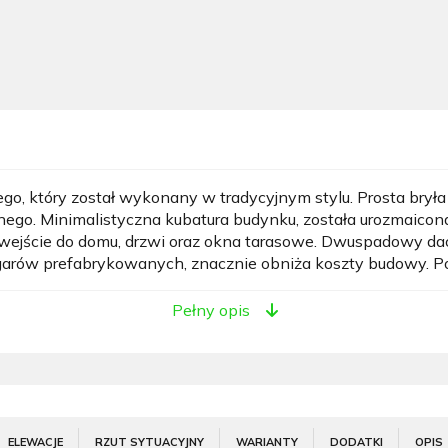
go, który został wykonany w tradycyjnym stylu. Prosta bry
ego. Minimalistyczna kubatura budynku, została urozmaicon
wejście do domu, drzwi oraz okna tarasowe. Dwuspadowy dac
rów prefabrykowanych, znacznie obniża koszty budowy. Pow
Pełny opis
ELEWACJE
RZUT SYTUACYJNY
WARIANTY
DODATKI
OPIS