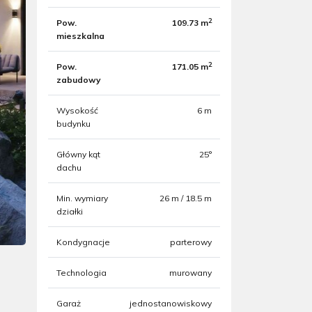
2
Pow.
109.73 m
mieszkalna
2
Pow.
171.05 m
zabudowy
Wysokość
6 m
budynku
Główny kąt
25°
dachu
Min. wymiary
26 m / 18.5 m
działki
Kondygnacje
parterowy
Technologia
murowany
Garaż
jednostanowiskowy