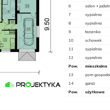
6
salon + jadaln
7
sypialnia
8
sypialnia
9
łazienka
10
schowek
11
sypialnia
12
sypialnia
Pow.
mieszkalna
13
pom gospoda
14
garaż
Pow.
użytkowa