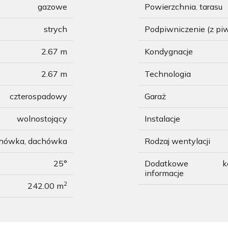
gazowe
Powierzchnia. tarasu
strych
Podpiwniczenie (z pi
2.67 m
Kondygnacje
2.67 m
Technologia
czterospadowy
Garaż
wolnostojący
Instalacje
chówka, dachówka
Rodzaj wentylacji
25°
Dodatkowe
k
informacje
2
242.00 m