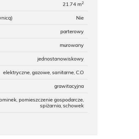
2
21.74 m
wnicą)
Nie
parterowy
murowany
jednostanowiskowy
elektryczne, gazowe, sanitarne, C.O
grawitacyjna
ominek, pomieszczenie gospodarcze,
spiżarnia, schowek