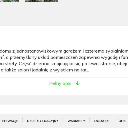
omu z jednostanowiskowym garażem i czterema sypialniami, 
2
m
, a przemyślany układ pomieszczeń zapewnia wygodę i fu
strefy. Część dzienna, znajdująca się po lewej stronie, obe
 także salon i jadalnię z wyjściem na tar...
Pełny opis
ELEWACJE
RZUT SYTUACYJNY
WARIANTY
DODATKI
OPIS