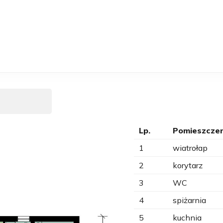
Lp.
Pomieszczen
1
wiatrołap
2
korytarz
3
WC
4
spiżarnia
5
kuchnia