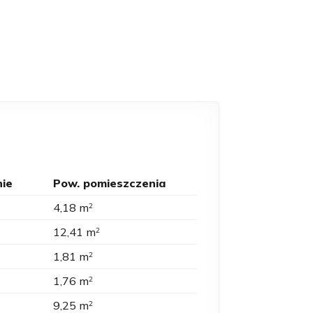
ie
Pow. pomieszczenia
4,18 m
2
12,41 m
2
1,81 m
2
1,76 m
2
9,25 m
2