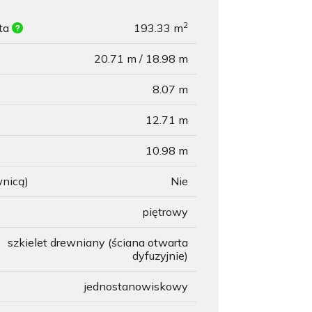
2
ita
193.33 m
20.71 m / 18.98 m
8.07 m
12.71 m
10.98 m
wnicą)
Nie
piętrowy
szkielet drewniany (ściana otwarta
dyfuzyjnie)
jednostanowiskowy