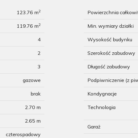
2
123.76 m
Powierzchnia całkow
2
119.76 m
Min. wymiary działki
4
Wysokość budynku
2
Szerokość zabudowy
3
Długość zabudowy
gazowe
Podpiwniczenie (z pi
brak
Kondygnacje
2.70 m
Technologia
2.65 m
Garaż
czterospadowy