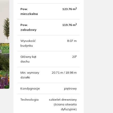
2
Pow.
123.76 m
mieszkalna
2
Pow.
119.76 m
zabudowy
Wysokość
8.07 m
budynku
Główny kąt
20°
dachu
Min. wymiary
20.71 m / 18.98 m
działki
Kondygnacje
piętrowy
Technologia
szkielet drewniany
(ściana otwarta
dyfuzyjnie)