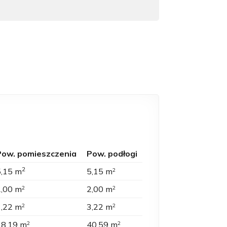
Pow. pomieszczenia
Pow. podłogi
2
5,15 m
5,15 m
2
2,00 m
2,00 m
2
2
3,22 m
3,22 m
2
2
38,19 m
40,59 m
2
2