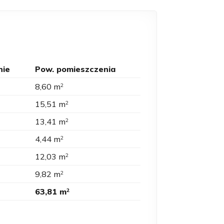
nie
Pow. pomieszczenia
8,60 m
2
15,51 m
2
13,41 m
2
4,44 m
2
12,03 m
2
9,82 m
2
63,81 m
2