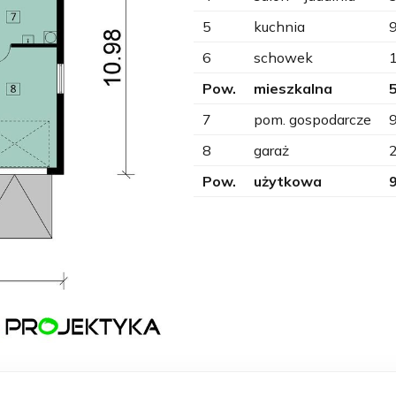
5
kuchnia
6
schowek
Pow.
mieszkalna
7
pom. gospodarcze
8
garaż
Pow.
użytkowa