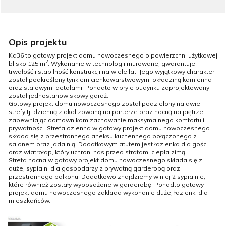
Opis projektu
Ka36 to gotowy projekt domu nowoczesnego o powierzchni użytkowej
2
blisko 125 m
. Wykonanie w technologii murowanej gwarantuje
trwałość i stabilność konstrukcji na wiele lat. Jego wyjątkowy charakter
został podkreślony tynkiem cienkowarstwowym, okładziną kamienna
oraz stalowymi detalami. Ponadto w bryle budynku zaprojektowany
został jednostanowiskowy garaż.
Gotowy projekt domu nowoczesnego został podzielony na dwie
strefy tj. dzienną zlokalizowaną na parterze oraz nocną na piętrze,
zapewniając domownikom zachowanie maksymalnego komfortu i
prywatności. Strefa dzienna w gotowy projekt domu nowoczesnego
składa się z przestronnego aneksu kuchennego połączonego z
salonem oraz jadalnią. Dodatkowym atutem jest łazienka dla gości
oraz wiatrołap, który uchroni nas przed stratami ciepła zimą.
Strefa nocna w gotowy projekt domu nowoczesnego składa się z
dużej sypialni dla gospodarzy z prywatną garderobą oraz
przestronnego balkonu. Dodatkowo znajdziemy w niej 2 sypialnie,
które również zostały wyposażone w garderobę. Ponadto gotowy
projekt domu nowoczesnego zakłada wykonanie dużej łazienki dla
mieszkańców.