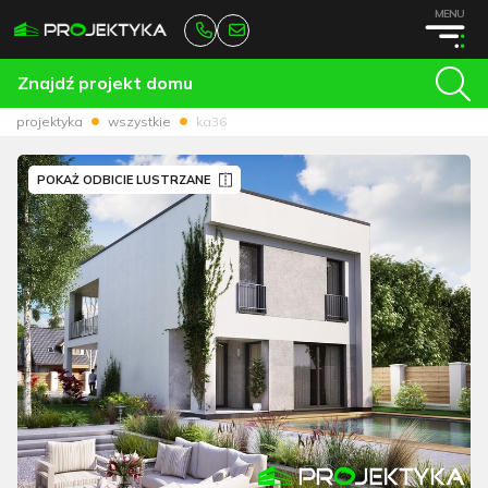
MENU
Znajdź projekt domu
projektyka
wszystkie
ka36
POKAŻ ODBICIE LUSTRZANE