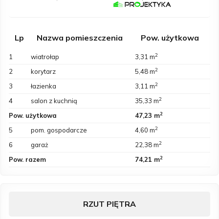
Lp
Nazwa pomieszczenia
Pow. użytkowa
2
1
wiatrołap
3,31 m
2
2
korytarz
5,48 m
2
3
łazienka
3,11 m
2
4
salon z kuchnią
35,33 m
2
Pow. użytkowa
47,23 m
2
5
pom. gospodarcze
4,60 m
2
6
garaż
22,38 m
2
Pow. razem
74,21 m
RZUT PIĘTRA