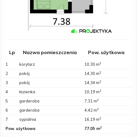
Lp
Nazwa pomieszczenia
Pow. użytkowa
2
1
korytarz
10,30 m
2
2
pokój
14,30 m
2
3
pokój
14,34 m
2
4
łazienka
10,19 m
2
5
garderoba
7,31 m
2
6
garderoba
4,42 m
2
7
sypialnia
16,19 m
2
Pow. użytkowa
77,05 m