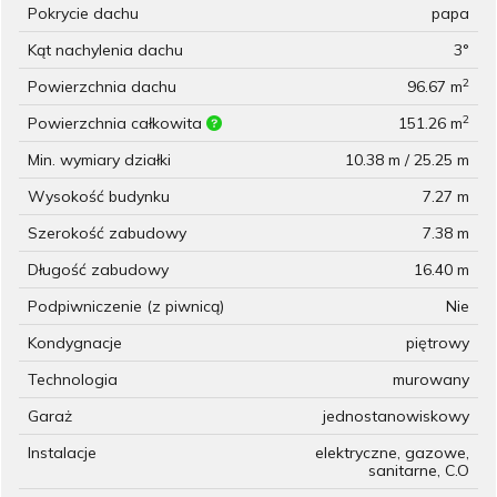
Pokrycie dachu
papa
Kąt nachylenia dachu
3°
2
Powierzchnia dachu
96.67 m
2
Powierzchnia całkowita
151.26 m
Min. wymiary działki
10.38 m / 25.25 m
Wysokość budynku
7.27 m
Szerokość zabudowy
7.38 m
Długość zabudowy
16.40 m
Podpiwniczenie (z piwnicą)
Nie
Kondygnacje
piętrowy
Technologia
murowany
Garaż
jednostanowiskowy
Instalacje
elektryczne, gazowe,
sanitarne, C.O