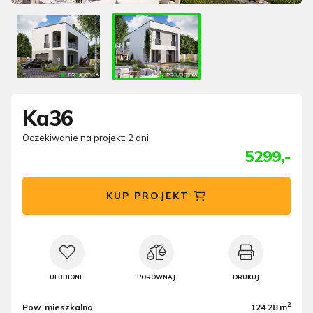
Ka36
Oczekiwanie na projekt: 2 dni
5299,-
KUP PROJEKT
ULUBIONE
PORÓWNAJ
DRUKUJ
2
Pow. mieszkalna
124.28 m