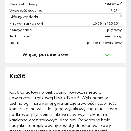
2
Pow. zabudowy
104.63 m
Wysokość budynku
7.27 m
Główny kąt dachu
3°
Min. wymiary działki
10.38 m / 25.25 m
Kondygnacje
piętrowy
Technologia
murowany
Garaż
jednostanowiskowy
Więcej parametrów
Ka36
Ka36 to gotowy projekt domu nowoczesnego o
2
powierzchni użytkowej blisko 125 m
. Wykonanie w
technologii murowanej gwarantuje trwałość i stabilność
konstrukcji na wiele lat. Jego wyjątkowy charakter został
podkreślony tynkiem cienkowarstwowym, okładziną
kamienna oraz stalowymi detalami. Ponadto w bryle
budynku zaprojektowany został jednostanowiskowy
garaż.Gotowy projekt domu nowoczesnego został