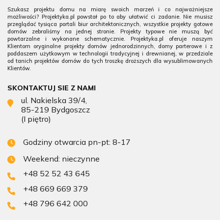
Szukasz projektu domu na miarę swoich marzeń i co najważniejsze
możliwości? Projektyka.pl powstał po to aby ułatwić ci zadanie. Nie musisz
przeglądać tysiąca portali biur architektonicznych, wszystkie projekty gotowe
domów zebraliśmy na jednej stronie. Projekty typowe nie muszą być
powtarzalne i wykonane schematycznie. Projektyka.pl oferuje naszym
Klientom oryginalne projekty domów jednorodzinnych, domy parterowe i z
poddaszem użytkowym w technologii tradycyjnej i drewnianej, w przedziale
od tanich projektów domów do tych troszkę droższych dla wysublimowanych
Klientów.
SKONTAKTUJ SIE Z NAMI
ul. Nakielska 39/4,
85-219 Bydgoszcz
(I piętro)
Godziny otwarcia pn-pt: 8-17
Weekend: nieczynne
+48 52 52 43 645
+48 669 669 379
+48 796 642 000