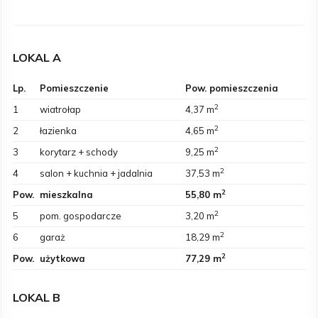
LOKAL A
Lp.
Pomieszczenie
Pow. pomieszczenia
2
1
wiatrołap
4,37 m
2
2
łazienka
4,65 m
2
3
korytarz + schody
9,25 m
2
4
salon + kuchnia + jadalnia
37,53 m
2
Pow.
mieszkalna
55,80 m
2
5
pom. gospodarcze
3,20 m
2
6
garaż
18,29 m
2
Pow.
użytkowa
77,29 m
LOKAL B