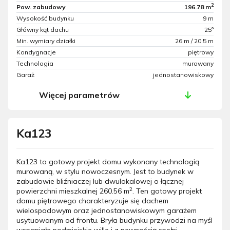
2
Pow. zabudowy
196.78 m
Wysokość budynku
9 m
Główny kąt dachu
25°
Min. wymiary działki
26 m / 20.5 m
Kondygnacje
piętrowy
Technologia
murowany
Garaż
jednostanowiskowy
Więcej parametrów
Ka123
Ka123 to gotowy projekt domu wykonany technologią
murowaną, w stylu nowoczesnym. Jest to budynek w
zabudowie bliźniaczej lub dwulokalowej o łącznej
2
powierzchni mieszkalnej 260.56 m
. Ten gotowy projekt
domu piętrowego charakteryzuje się dachem
wielospadowym oraz jednostanowiskowym garażem
usytuowanym od frontu. Bryła budynku przywodzi na myśl
wspaniałe podmiejskie wille i z pewnością spełni