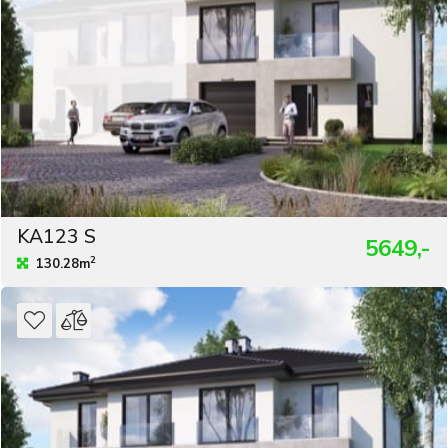
KA123 S
5649,-
2
130.28m