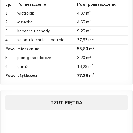
Lp.
Pomieszczenie
Pow. pomieszczenia
2
1
wiatrołap
4,37 m
2
2
łazienka
4,65 m
2
3
korytarz + schody
9,25 m
2
4
salon + kuchnia + jadalnia
37,53 m
2
Pow.
mieszkalna
55,80 m
2
5
pom. gospodarcze
3,20 m
2
6
garaż
18,29 m
2
Pow.
użytkowa
77,29 m
RZUT PIĘTRA