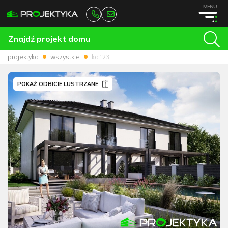
MENU
Znajdź projekt domu
projektyka
wszystkie
ka123
POKAŻ ODBICIE LUSTRZANE