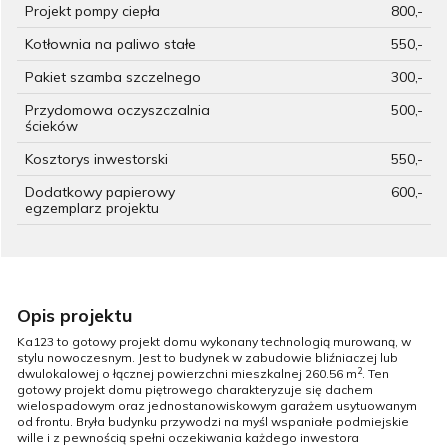
Projekt pompy ciepła
800,-
Kotłownia na paliwo stałe
550,-
Pakiet szamba szczelnego
300,-
Przydomowa oczyszczalnia
500,-
ścieków
Kosztorys inwestorski
550,-
Dodatkowy papierowy
600,-
egzemplarz projektu
Opis projektu
Ka123 to gotowy projekt domu wykonany technologią murowaną, w
stylu nowoczesnym. Jest to budynek w zabudowie bliźniaczej lub
2
dwulokalowej o łącznej powierzchni mieszkalnej 260.56 m
. Ten
gotowy projekt domu piętrowego charakteryzuje się dachem
wielospadowym oraz jednostanowiskowym garażem usytuowanym
od frontu. Bryła budynku przywodzi na myśl wspaniałe podmiejskie
wille i z pewnością spełni oczekiwania każdego inwestora