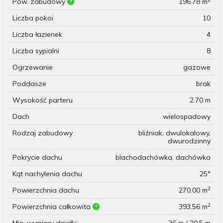
Pow. zabudowy
196.78 m
Liczba pokoi
10
Liczba łazienek
4
Liczba sypialni
8
Ogrzewanie
gazowe
Poddasze
brak
Wysokość parteru
2.70 m
Dach
wielospadowy
Rodzaj zabudowy
bliźniak, dwulokalowy,
dwurodzinny
Pokrycie dachu
blachodachówka, dachówka
Kąt nachylenia dachu
25°
2
Powierzchnia dachu
270.00 m
2
Powierzchnia całkowita
393.56 m
Min. wymiary działki
26 m / 20.5 m