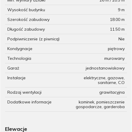
Wysokość budynku
9 m
Szerokość zabudowy
18.00 m
Długość zabudowy
11.50 m
Podpiwniczenie (z piwnicą)
Nie
Kondygnacje
piętrowy
Technologia
murowany
Garaż
jednostanowiskowy
Instalacje
elektryczne, gazowe,
sanitarne, C.O
Rodzaj wentylacji
grawitacyjna
Dodatkowe informacje
kominek, pomieszczenie
gospodarcze, garderoba
Elewacje