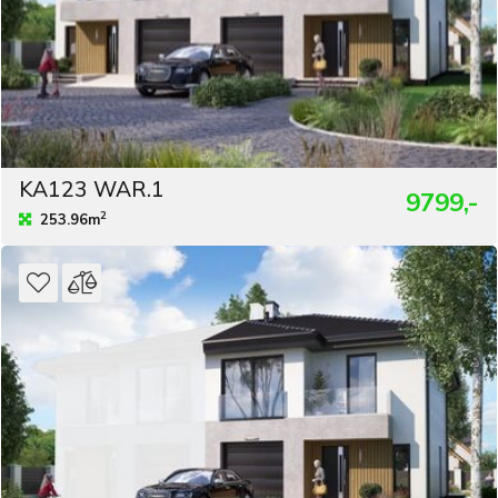
KA123 WAR.1
9799,-
2
253.96m