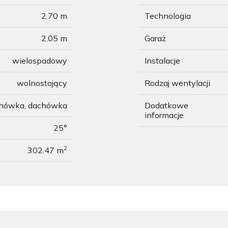
2.70 m
Technologia
2.05 m
Garaż
wielospadowy
Instalacje
wolnostojący
Rodzaj wentylacji
chówka, dachówka
Dodatkowe
informacje
25°
2
302.47 m