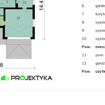
6
gard
7
koryt
8
sypia
9
sypia
10
sypia
Pow.
mies
11
pom.
12
garaż
Pow.
użyt