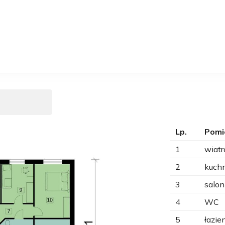
Lp.
Pomi
1
wiatr
2
kuch
3
salon
4
WC
5
łazie