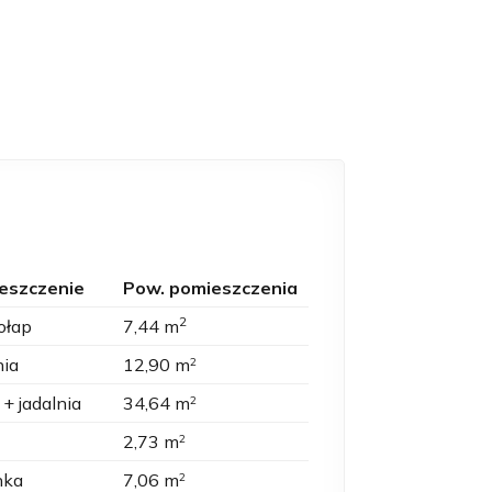
eszczenie
Pow. pomieszczenia
2
ołap
7,44 m
nia
12,90 m
2
 + jadalnia
34,64 m
2
2,73 m
2
nka
7,06 m
2