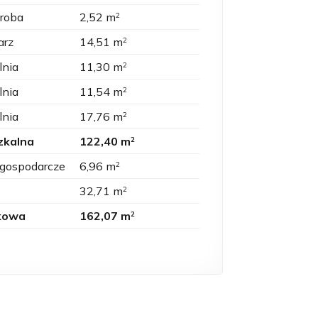
eroba
2,52 m
2
arz
14,51 m
2
lnia
11,30 m
2
lnia
11,54 m
2
lnia
17,76 m
2
zkalna
122,40 m
2
 gospodarcze
6,96 m
2
32,71 m
2
kowa
162,07 m
2