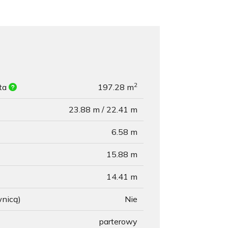
2
ita
197.28 m
23.88 m / 22.41 m
6.58 m
15.88 m
14.41 m
wnicą)
Nie
parterowy