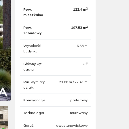
2
Pow.
122.4 m
mieszkalna
2
Pow.
197.53 m
zabudowy
Wysokość
6.58 m
budynku
Główny kąt
25°
dachu
Min. wymiary
23.88 m / 22.41 m
działki
Kondygnacje
parterowy
Technologia
murowany
Garaż
dwustanowiskowy