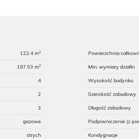
2
122.4 m
Powierzchnia całkow
2
197.53 m
Min. wymiary działki
4
Wysokość budynku
2
Szerokość zabudowy
3
Długość zabudowy
gazowe
Podpiwniczenie (z pi
strych
Kondygnacje