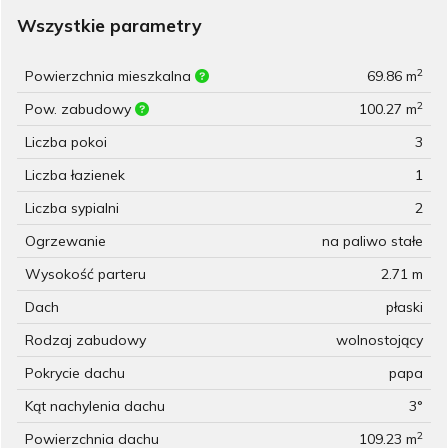
Wszystkie parametry
2
Powierzchnia mieszkalna
69.86 m
2
Pow. zabudowy
100.27 m
Liczba pokoi
3
Liczba łazienek
1
Liczba sypialni
2
Ogrzewanie
na paliwo stałe
Wysokość parteru
2.71 m
Dach
płaski
Rodzaj zabudowy
wolnostojący
Pokrycie dachu
papa
Kąt nachylenia dachu
3°
2
Powierzchnia dachu
109.23 m