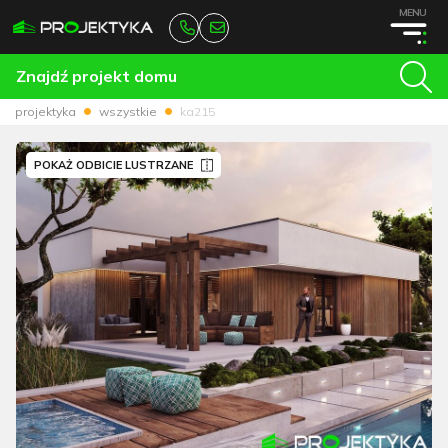
MENU
Znajdź projekt domu
projektyka
wszystkie
ka215
POKAŻ ODBICIE LUSTRZANE