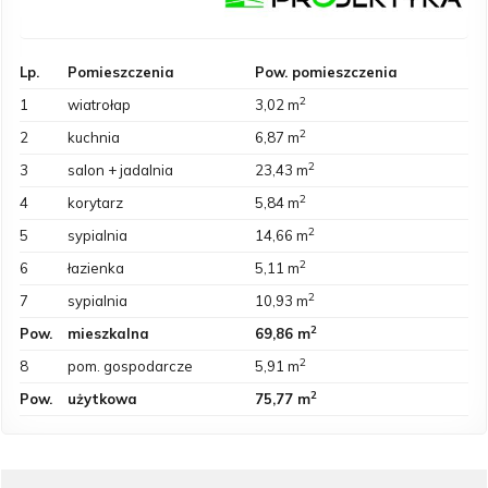
Lp.
Pomieszczenia
Pow. pomieszczenia
2
1
wiatrołap
3,02 m
2
2
kuchnia
6,87 m
2
3
salon + jadalnia
23,43 m
2
4
korytarz
5,84 m
2
5
sypialnia
14,66 m
2
6
łazienka
5,11 m
2
7
sypialnia
10,93 m
2
Pow.
mieszkalna
69,86 m
2
8
pom. gospodarcze
5,91 m
2
Pow.
użytkowa
75,77 m