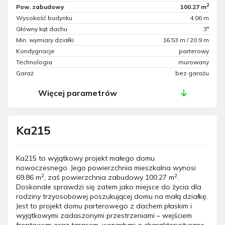
2
Pow. zabudowy
100.27 m
Wysokość budynku
4.06 m
Główny kąt dachu
3°
Min. wymiary działki
16.53 m / 20.9 m
Kondygnacje
parterowy
Technologia
murowany
Garaż
bez garażu
Więcej parametrów
Ka215
Ka215 to wyjątkowy projekt małego domu
nowoczesnego. Jego powierzchnia mieszkalna wynosi
2
2
69.86 m
, zaś powierzchnia zabudowy 100.27 m
.
Doskonale sprawdzi się zatem jako miejsce do życia dla
rodziny trzyosobowej poszukującej domu na małą działkę.
Jest to projekt domu parterowego z dachem płaskim i
wyjątkowymi zadaszonymi przestrzeniami – wejściem
frontowym oraz tarasem, wspartymi o charakterystyczne