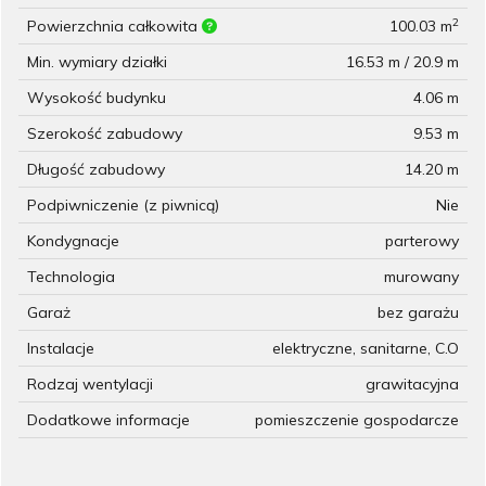
2
Powierzchnia całkowita
100.03 m
Min. wymiary działki
16.53 m / 20.9 m
Wysokość budynku
4.06 m
Szerokość zabudowy
9.53 m
Długość zabudowy
14.20 m
Podpiwniczenie (z piwnicą)
Nie
Kondygnacje
parterowy
Technologia
murowany
Garaż
bez garażu
Instalacje
elektryczne, sanitarne, C.O
Rodzaj wentylacji
grawitacyjna
Dodatkowe informacje
pomieszczenie gospodarcze