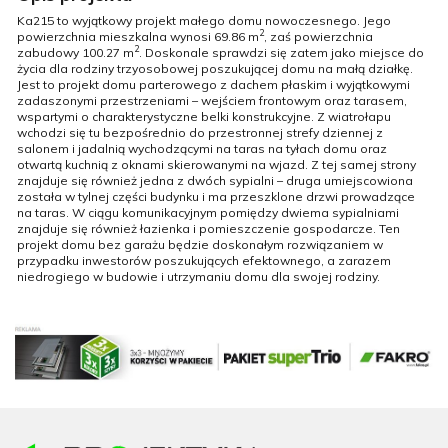
Ka215 to wyjątkowy projekt małego domu nowoczesnego. Jego
2
powierzchnia mieszkalna wynosi 69.86 m
, zaś powierzchnia
2
zabudowy 100.27 m
. Doskonale sprawdzi się zatem jako miejsce do
życia dla rodziny trzyosobowej poszukującej domu na małą działkę.
Jest to projekt domu parterowego z dachem płaskim i wyjątkowymi
zadaszonymi przestrzeniami – wejściem frontowym oraz tarasem,
wspartymi o charakterystyczne belki konstrukcyjne. Z wiatrołapu
wchodzi się tu bezpośrednio do przestronnej strefy dziennej z
salonem i jadalnią wychodzącymi na taras na tyłach domu oraz
otwartą kuchnią z oknami skierowanymi na wjazd. Z tej samej strony
znajduje się również jedna z dwóch sypialni – druga umiejscowiona
została w tylnej części budynku i ma przeszklone drzwi prowadzące
na taras. W ciągu komunikacyjnym pomiędzy dwiema sypialniami
znajduje się również łazienka i pomieszczenie gospodarcze. Ten
projekt domu bez garażu będzie doskonałym rozwiązaniem w
przypadku inwestorów poszukujących efektownego, a zarazem
niedrogiego w budowie i utrzymaniu domu dla swojej rodziny.