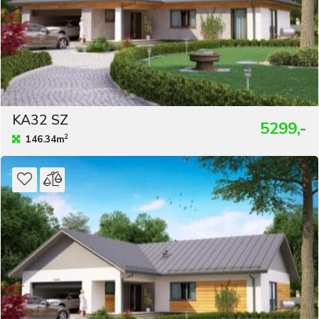
KA32 SZ
5299,-
2
146.34m