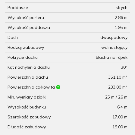
Poddasze
strych
Wysokość parteru
2.86 m
Wysokość poddasza
1.95 m
Dach
dwuspadowy
Rodzaj zabudowy
wolnostojący
Pokrycie dachu
blacha na rąbek
Kąt nachylenia dachu
30°
2
Powierzchnia dachu
351.10 m
2
Powierzchnia całkowita
233.00 m
Min. wymiary działki
25 m / 26 m
Wysokość budynku
6.4 m
Szerokość zabudowy
17.00 m
Długość zabudowy
19.00 m