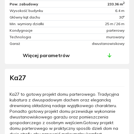
2
Pow. zabudowy
233.36 m
Wysokość budynku
6.4 m
Główny kąt dachu
30°
Min. wymiary działki
25 m / 26 m
Kondygnacje
parterowy
Technologia
murowany
Garaż
dwustanowiskowy
Więcej parametrów
Ka27
Ka27 to gotowy projekt domu parterowego. Tradycyjna
kubatura z dwuspadowym dachem oraz elegancką
drewnianą okładziną nadaje wyjątkowego charakteru.
Ponadto gotowy projekt domu przewiduje wykonanie
dwustanowiskowego garażu oraz pomieszczenia
gospodarczego z osobnym wejściem.Gotowy projekt
domu parterowego w praktyczny sposób dzieli dom na
dwie strefy, aby zapewnić maksymalny komfort