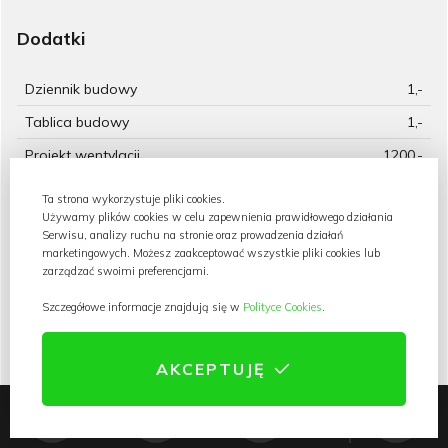
Dodatki
Dziennik budowy
1,-
Tablica budowy
1,-
Projekt wentylacji
1200,-
mechanicznej
Ta strona wykorzystuje pliki cookies.
Projekt pompy ciepła
800,-
Używamy plików cookies w celu zapewnienia prawidłowego działania
Kotłownia na paliwo stałe
550,-
Serwisu, analizy ruchu na stronie oraz prowadzenia działań
marketingowych. Możesz zaakceptować wszystkie pliki cookies lub
Pakiet szamba szczelnego
300,-
zarządzać swoimi preferencjami.
Przydomowa oczyszczalnia
500,-
Szczegółowe informacje znajdują się w
Polityce Cookies
.
ścieków
Kosztorys inwestorski
550,-
AKCEPTUJĘ
Dodatkowy papierowy
600,-
egzemplarz projektu
0
0
0