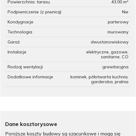
2
Powierzchnia. tarasu
43.00 m
Podpiwniczenie (z piwnicą)
Nie
Kondygnacje
parterowy
Technologia
murowany
Garaż
dwustanowiskowy
Instalacje
elektryczne, gazowe,
sanitarne, C.O
Rodzaj wentylacji
grawitacyjna
Dodatkowe informacje
kominek, półotwarta kuchnia,
garderoba, pralnia
Dane kosztorysowe
Poniższe koszty budowy są szacunkowe i mogą się