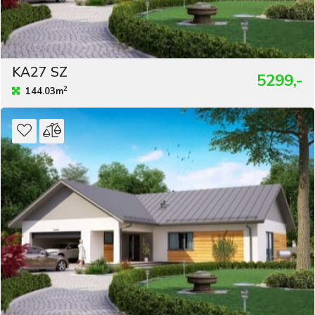
KA27 SZ
5299,-
2
144.03m