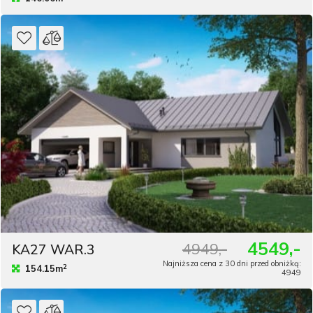
4549,-
4949,-
KA27 WAR.3
Najniższa cena z 30 dni przed obniżką:
2
154.15m
4949