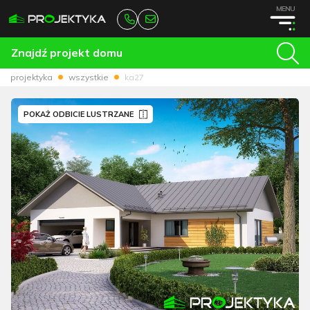
MENU
Znajdź projekt domu
projektyka
wszystkie
ka27
POKAŻ ODBICIE LUSTRZANE