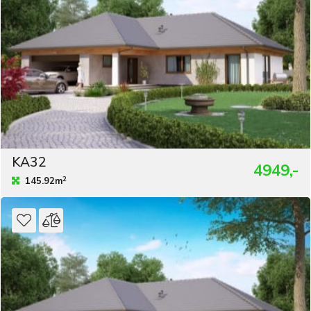
KA32
4949,-
2
145.92m