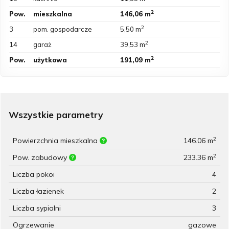
2
Pow.
mieszkalna
146,06 m
2
3
pom. gospodarcze
5,50 m
2
14
garaż
39,53 m
2
Pow.
użytkowa
191,09 m
Wszystkie parametry
2
Powierzchnia mieszkalna
146.06 m
2
Pow. zabudowy
233.36 m
Liczba pokoi
4
Liczba łazienek
2
Liczba sypialni
3
Ogrzewanie
gazowe