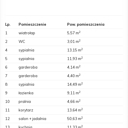
Lp.
Pomieszczenie
Pow. pomieszczenia
2
1
wiatrołap
5,57 m
2
2
WC
3,01 m
2
4
sypialnia
13,15 m
2
5
sypialnia
11,93 m
2
6
garderoba
4,14 m
2
7
garderoba
4,40 m
2
8
sypialnia
14,49 m
2
9
łazienka
9,11 m
2
10
pralnia
4,66 m
2
11
korytarz
13,64 m
2
12
salon + jadalnia
50,63 m
2
13
kuchnia
11,33 m