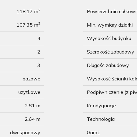
2
118.17 m
Powierzchnia całkow
2
107.35 m
Min. wymiary działki
4
Wysokość budynku
2
Szerokość zabudowy
3
Długość zabudowy
gazowe
Wysokość ścianki ko
użytkowe
Podpiwniczenie (z pi
2.81 m
Kondygnacje
2.64 m
Technologia
dwuspadowy
Garaż