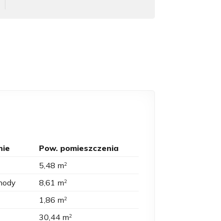
nie
Pow. pomieszczenia
5,48 m
2
chody
8,61 m
2
1,86 m
2
30,44 m
2