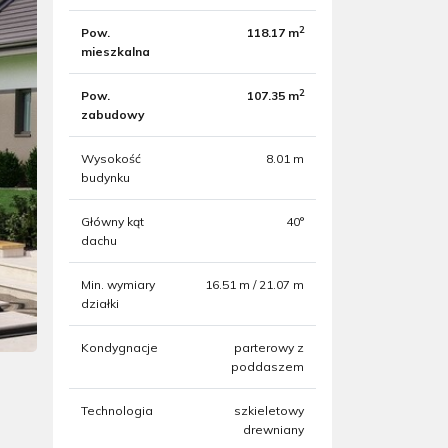
2
Pow.
118.17 m
mieszkalna
2
Pow.
107.35 m
zabudowy
Wysokość
8.01 m
budynku
Główny kąt
40°
dachu
Min. wymiary
16.51 m / 21.07 m
działki
Kondygnacje
parterowy z
poddaszem
Technologia
szkieletowy
drewniany