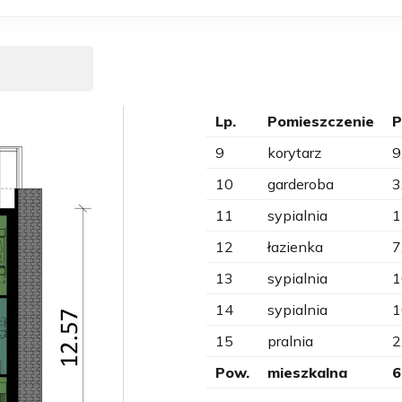
Lp.
Pomieszczenie
P
9
korytarz
9
10
garderoba
3
11
sypialnia
1
12
łazienka
7
13
sypialnia
1
14
sypialnia
1
15
pralnia
2
Pow.
mieszkalna
6