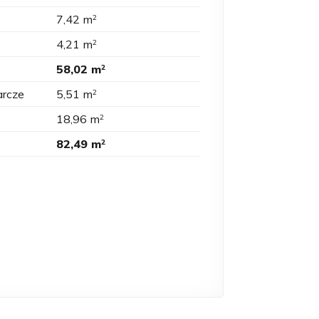
7,42 m
2
4,21 m
2
58,02 m
2
arcze
5,51 m
2
18,96 m
2
82,49 m
2