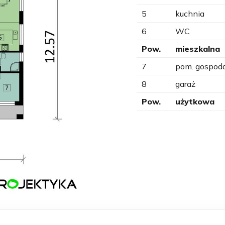
5
kuchnia
6
WC
Pow.
mieszkalna
7
pom. gospod
8
garaż
Pow.
użytkowa