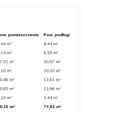
ow. pomieszczenia
Pow. podłogi
,44 m
9,44 m
2
2
,14 m
6,39 m
2
2
7,31 m
20,57 m
2
2
,10 m
10,20 m
2
2
0,46 m
13,81 m
2
2
0,60 m
13,96 m
2
2
,10 m
3,44 m
2
2
0,15 m
77,81 m
2
2