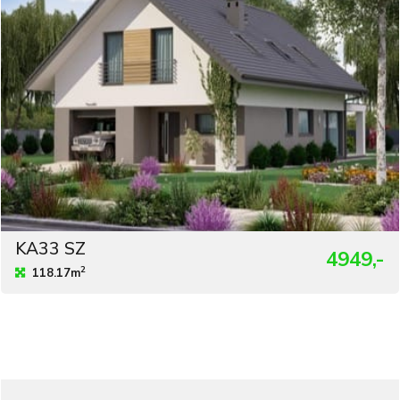
KA33 SZ
4949,-
2
118.17m