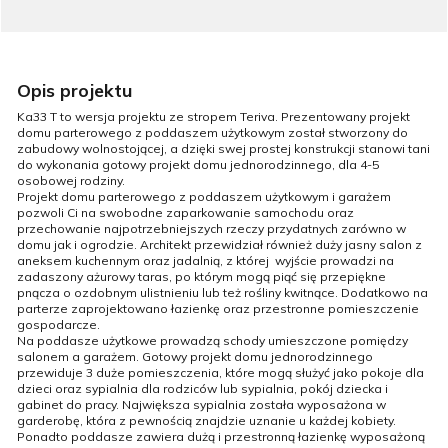
Opis projektu
Ka33 T to wersja projektu ze stropem Teriva. Prezentowany projekt
domu parterowego z poddaszem użytkowym został stworzony do
zabudowy wolnostojącej, a dzięki swej prostej konstrukcji stanowi tani
do wykonania gotowy projekt domu jednorodzinnego, dla 4-5
osobowej rodziny.
Projekt domu parterowego z poddaszem użytkowym i garażem
pozwoli Ci na swobodne zaparkowanie samochodu oraz
przechowanie najpotrzebniejszych rzeczy przydatnych zarówno w
domu jak i ogrodzie. Architekt przewidział również duży jasny salon z
aneksem kuchennym oraz jadalnią, z której wyjście prowadzi na
zadaszony ażurowy taras, po którym mogą piąć się przepiękne
pnącza o ozdobnym ulistnieniu lub też rośliny kwitnące. Dodatkowo na
parterze zaprojektowano łazienkę oraz przestronne pomieszczenie
gospodarcze.
Na poddasze użytkowe prowadzą schody umieszczone pomiędzy
salonem a garażem. Gotowy projekt domu jednorodzinnego
przewiduje 3 duże pomieszczenia, które mogą służyć jako pokoje dla
dzieci oraz sypialnia dla rodziców lub sypialnia, pokój dziecka i
gabinet do pracy. Największa sypialnia została wyposażona w
garderobę, która z pewnością znajdzie uznanie u każdej kobiety.
Ponadto poddasze zawiera dużą i przestronną łazienkę wyposażoną