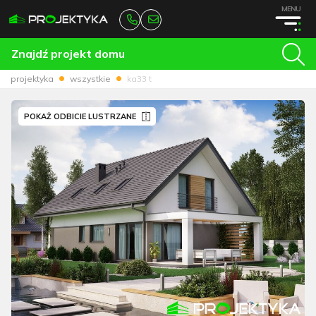
MENU
Znajdź projekt domu
projektyka
wszystkie
ka33 t
POKAŻ ODBICIE LUSTRZANE