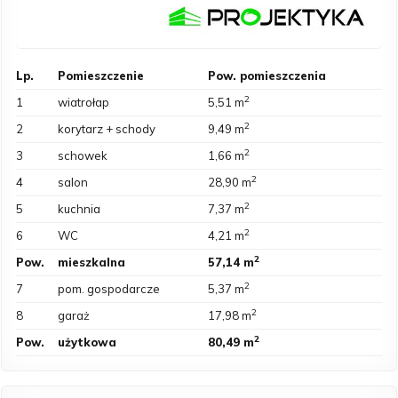
Lp.
Pomieszczenie
Pow. pomieszczenia
2
1
wiatrołap
5,51 m
2
2
korytarz + schody
9,49 m
2
3
schowek
1,66 m
2
4
salon
28,90 m
2
5
kuchnia
7,37 m
2
6
WC
4,21 m
2
Pow.
mieszkalna
57,14 m
2
7
pom. gospodarcze
5,37 m
2
8
garaż
17,98 m
2
Pow.
użytkowa
80,49 m