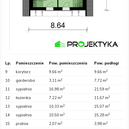
Lp.
Pomieszczenie
Pow. pomieszczenia
Pow. podłogi
2
2
9
korytarz
9,66 m
9,66 m
2
2
10
garderoba
3,11 m
7,72 m
2
2
11
sypialnia
16,98 m
21,59 m
2
2
12
łazienka
7,22 m
11,67 m
2
2
13
sypialnia
10,33 m
15,07 m
2
2
14
sypialnia
10,50 m
15,28 m
2
2
15
pralnia
2,07 m
3,98 m