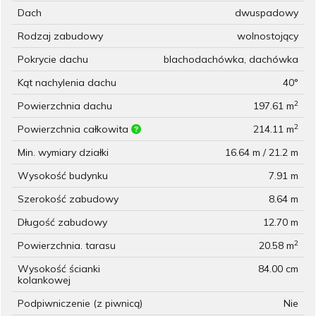
Dach
dwuspadowy
Rodzaj zabudowy
wolnostojący
Pokrycie dachu
blachodachówka, dachówka
Kąt nachylenia dachu
40°
2
Powierzchnia dachu
197.61 m
2
Powierzchnia całkowita
214.11 m
Min. wymiary działki
16.64 m / 21.2 m
Wysokość budynku
7.91 m
Szerokość zabudowy
8.64 m
Długość zabudowy
12.70 m
2
Powierzchnia. tarasu
20.58 m
Wysokość ścianki
84.00 cm
kolankowej
Podpiwniczenie (z piwnicą)
Nie