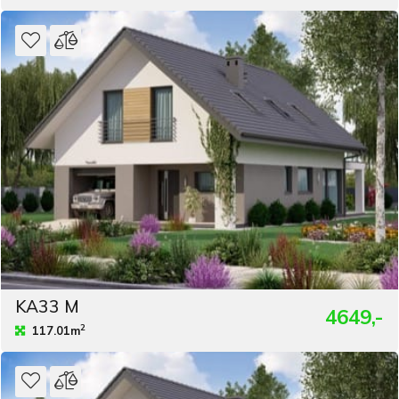
KA33 M
4649,-
2
117.01m