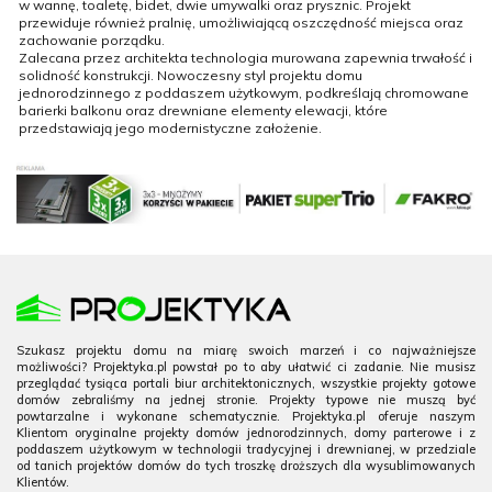
w wannę, toaletę, bidet, dwie umywalki oraz prysznic. Projekt
przewiduje również pralnię, umożliwiającą oszczędność miejsca oraz
zachowanie porządku.
Zalecana przez architekta technologia murowana zapewnia trwałość i
solidność konstrukcji. Nowoczesny styl projektu domu
jednorodzinnego z poddaszem użytkowym, podkreślają chromowane
barierki balkonu oraz drewniane elementy elewacji, które
przedstawiają jego modernistyczne założenie.
Szukasz projektu domu na miarę swoich marzeń i co najważniejsze
możliwości? Projektyka.pl powstał po to aby ułatwić ci zadanie. Nie musisz
przeglądać tysiąca portali biur architektonicznych, wszystkie projekty gotowe
domów zebraliśmy na jednej stronie. Projekty typowe nie muszą być
powtarzalne i wykonane schematycznie. Projektyka.pl oferuje naszym
Klientom oryginalne projekty domów jednorodzinnych, domy parterowe i z
poddaszem użytkowym w technologii tradycyjnej i drewnianej, w przedziale
od tanich projektów domów do tych troszkę droższych dla wysublimowanych
Klientów.