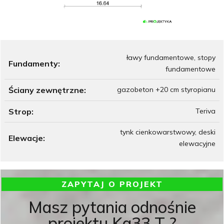
ławy fundamentowe, stopy
Fundamenty:
fundamentowe
Ściany zewnętrzne:
gazobeton +20 cm styropianu
Strop:
Teriva
tynk cienkowarstwowy, deski
Elewacje:
elewacyjne
ZAPYTAJ O PROJEKT
Masz pytania odnośnie
projektu Ka33 T ?