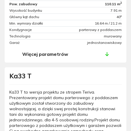
2
Pow. zabudowy
110.11 m
Wysokość budynku
7.91 m
Główny kąt dachu
40°
Min. wymiary działki
16.64 m / 21.2 m
Kondygnacje
parterowy z poddaszem
Technologia
murowany
Garaż
jednostanowiskowy
Więcej parametrów
Ka33 T
Ka33 T to wersja projektu ze stropem Teriva.
Prezentowany projekt domu parterowego z poddaszem
użytkowym został stworzony do zabudowy
wolnostojącej, a dzięki swej prostej konstrukcji stanowi
tani do wykonania gotowy projekt domu
jednorodzinnego, dla 4-5 osobowej rodziny.Projekt domu
parterowego z poddaszem użytkowym i garażem pozwoli
Ci na swobodne zaparkowanie samochodu oraz