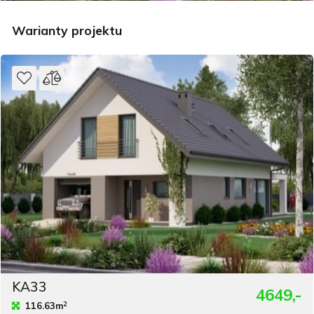
Warianty projektu
KA33
4649,-
2
116.63m