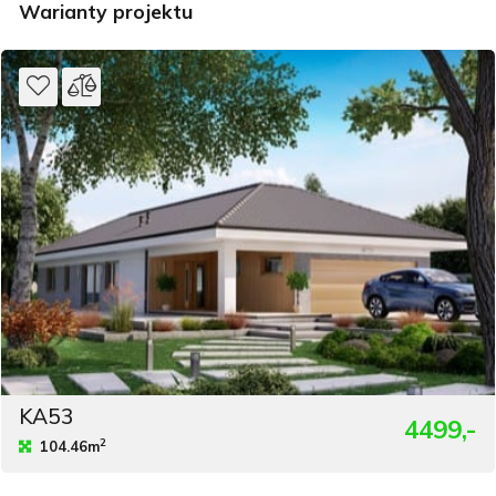
Warianty projektu
KA53
4499,-
2
104.46m