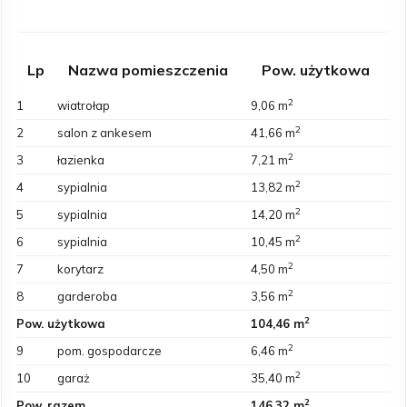
Lp
Nazwa pomieszczenia
Pow. użytkowa
2
1
wiatrołap
9,06 m
2
2
salon z ankesem
41,66 m
2
3
łazienka
7,21 m
2
4
sypialnia
13,82 m
2
5
sypialnia
14,20 m
2
6
sypialnia
10,45 m
2
7
korytarz
4,50 m
2
8
garderoba
3,56 m
2
Pow. użytkowa
104,46 m
2
9
pom. gospodarcze
6,46 m
2
10
garaż
35,40 m
2
Pow. razem
146,32 m