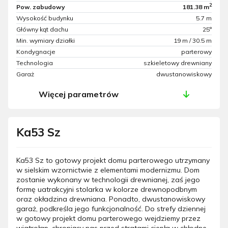
2
Pow. zabudowy
181.38 m
Wysokość budynku
5.7 m
Główny kąt dachu
25°
Min. wymiary działki
19 m / 30.5 m
Kondygnacje
parterowy
Technologia
szkieletowy drewniany
Garaż
dwustanowiskowy
Więcej parametrów
Ka53 Sz
Ka53 Sz to gotowy projekt domu parterowego utrzymany
w sielskim wzornictwie z elementami modernizmu. Dom
zostanie wykonany w technologii drewnianej, zaś jego
formę uatrakcyjni stolarka w kolorze drewnopodbnym
oraz okładzina drewniana. Ponadto, dwustanowiskowy
garaż, podkreśla jego funkcjonalność. Do strefy dziennej
w gotowy projekt domu parterowego wejdziemy przez
wiatrołap, chroniący nas przed stratami ciepła w chłodne