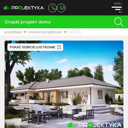
MENU
Znajdź projekt domu
projektyka
nowości projektowe
ka53 sz
POKAŻ ODBICIE LUSTRZANE