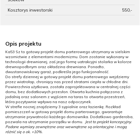
Kosztorys inwestorski
550,-
Opis projektu
Ka53 Sz to gotowy projekt domu parterowego utrzymany w sielskim
wzornictwie z elementami modernizmu. Dom zostanie wykonany w
technologii drewnianej, zaś jego formę uatrakcyjni stolarka w kolorze
drewnopodbnym oraz okładzina drewniana. Ponadto,
dwustanowiskowy garaż, podkreśla jego funkcjonalność.
Do strefy dziennej w gotowy projekt domu parterowego wejdziemy
przez wiatrołap, chroniący nas przed stratami ciepła w chłodne dni.
Powierzchnia użytkowa, została zaprojektowana w centralnej części
domu, bez dodatkowych przesłon. Otwarta kuchnia połączona z
jadalnią oraz salonem z wyjściem na taras to otwarta przestrzeń,
która pozytywnie wpływa na nasz odpoczynek.
W strefie nocnej znajdziemy 3 sypialnie oraz łazienkę. Rozkład
pomieszczeń w gotowy projekt domu parterowego, gwarantuje
utrzymanie prywatności każdego domownika. Dodatkowo garderoba,
pozwala na utrzymanie porządku w domu.
Jest to projekt koncepcyjny.
Podane wymiary zewnętrzne oraz wewnątrzne są orientacyjne i mogą
różnić się o ok. +10%.