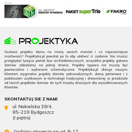
Szukasz projektu domu na miarę swoich marzeń i co najważniejsze
możliwości? Projektyka.pl powstał po to aby ułatwić ci zadanie. Nie musisz
przeglądać tysiąca portali biur architektonicznych, wszystkie projekty gotowe
domów zebraliśmy na jednej stronie. Projekty typowe nie muszą być
powtarzalne i wykonane schematycznie. Projektyka.pl oferuje naszym
Klientom oryginalne projekty domów jednorodzinnych, domy parterowe i z
poddaszem użytkowym w technologii tradycyjnej i drewnianej, w przedziale
od tanich projektów domów do tych troszkę droższych dla wysublimowanych
Klientów.
SKONTAKTUJ SIE Z NAMI
ul. Nakielska 39/4,
85-219 Bydgoszcz
(I piętro)
Godziny otwarcia pn-pt: 8-17