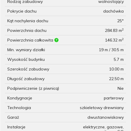
Rodzaj zabudowy
wolnostojący
Pokrycie dachu
dachówka
Kąt nachylenia dachu
25°
2
Powierzchnia dachu
284.83 m
2
Powierzchnia całkowita
146.32 m
Min. wymiary działki
19 m / 30.5 m
Wysokość budynku
5.7 m
Szerokość zabudowy
10.00 m
Długość zabudowy
22.50 m
Podpiwniczenie (z piwnicą)
Nie
Kondygnacje
parterowy
Technologia
szkieletowy drewniany
Garaż
dwustanowiskowy
Instalacje
elektryczne, gazowe,