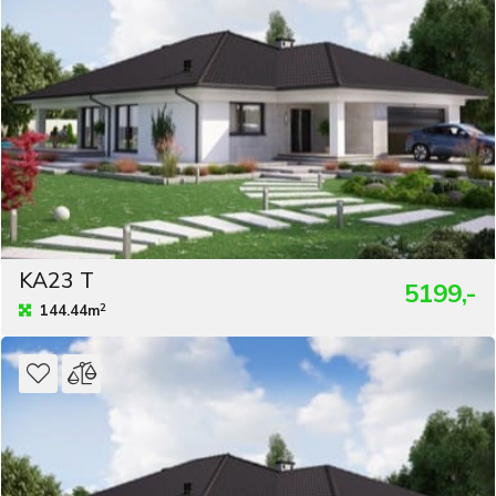
KA23 T
5199,-
2
144.44m