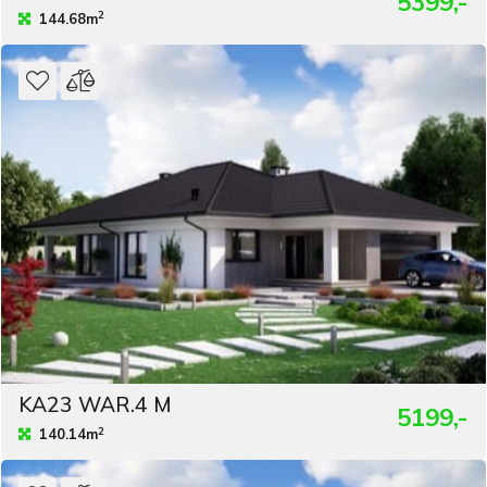
5399,-
2
144.68m
KA23 WAR.4 M
5199,-
2
140.14m