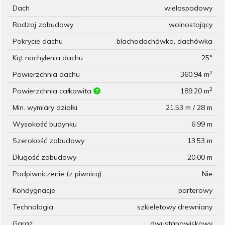
Dach
wielospadowy
Rodzaj zabudowy
wolnostojący
Pokrycie dachu
blachodachówka, dachówka
Kąt nachylenia dachu
25°
2
Powierzchnia dachu
360.94 m
2
Powierzchnia całkowita
189.20 m
Min. wymiary działki
21.53 m / 28 m
Wysokość budynku
6.99 m
Szerokość zabudowy
13.53 m
Długość zabudowy
20.00 m
Podpiwniczenie (z piwnicą)
Nie
Kondygnacje
parterowy
Technologia
szkieletowy drewniany
Garaż
dwustanowiskowy