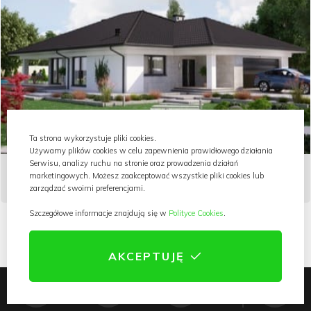
Ta strona wykorzystuje pliki cookies.
Używamy plików cookies w celu zapewnienia prawidłowego działania
Serwisu, analizy ruchu na stronie oraz prowadzenia działań
KA23 WAR.2
5199,-
marketingowych. Możesz zaakceptować wszystkie pliki cookies lub
2
144.68m
zarządzać swoimi preferencjami.
Szczegółowe informacje znajdują się w
Polityce Cookies
.
AKCEPTUJĘ
0
0
0
Dodatki