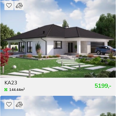
KA23
5199,-
2
144.44m