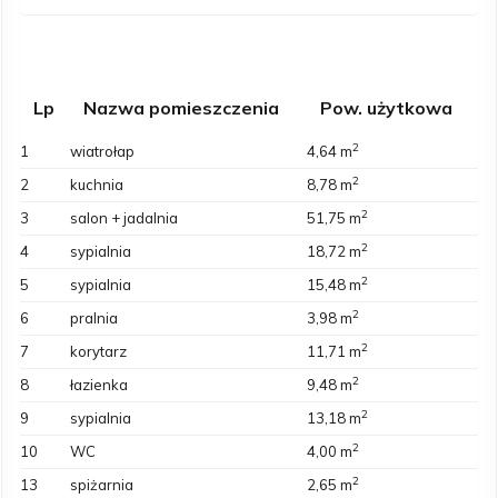
Lp
Nazwa pomieszczenia
Pow. użytkowa
2
1
wiatrołap
4,64 m
2
2
kuchnia
8,78 m
2
3
salon + jadalnia
51,75 m
2
4
sypialnia
18,72 m
2
5
sypialnia
15,48 m
2
6
pralnia
3,98 m
2
7
korytarz
11,71 m
2
8
łazienka
9,48 m
2
9
sypialnia
13,18 m
2
10
WC
4,00 m
2
13
spiżarnia
2,65 m