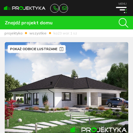
MENU
Znajdź projekt domu
projektyka
wszystkie
ka23 war.1 sz
POKAŻ ODBICIE LUSTRZANE