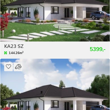
KA23 SZ
5399,-
2
144.26m