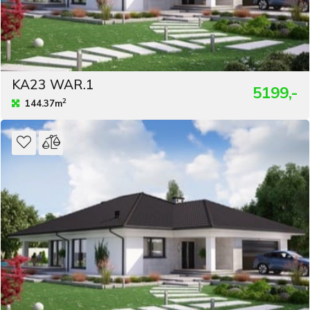
KA23 WAR.1
5199,-
2
144.37m