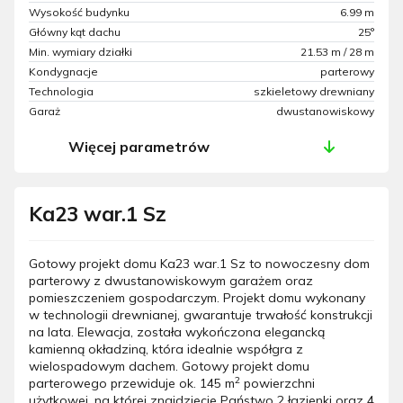
Wysokość budynku
6.99 m
Główny kąt dachu
25°
Min. wymiary działki
21.53 m / 28 m
Kondygnacje
parterowy
Technologia
szkieletowy drewniany
Garaż
dwustanowiskowy
Więcej parametrów
Ka23 war.1 Sz
Gotowy projekt domu Ka23 war.1 Sz to nowoczesny dom
parterowy z dwustanowiskowym garażem oraz
pomieszczeniem gospodarczym. Projekt domu wykonany
w technologii drewnianej, gwarantuje trwałość konstrukcji
na lata. Elewacja, została wykończona elegancką
kamienną okładziną, która idealnie współgra z
wielospadowym dachem. Gotowy projekt domu
2
parterowego przewiduje ok. 145 m
powierzchni
użytkowej, na której znajdziecie Państwo 2 łazienki oraz 4