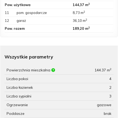
2
Pow. użytkowa
144,37 m
2
11
pom. gospodarcze
8,73 m
2
12
garaż
36,10 m
2
Pow. razem
189,20 m
Wszystkie parametry
2
Powierzchnia mieszkalna
144.37 m
Liczba pokoi
4
Liczba łazienek
2
Liczba sypialni
3
Ogrzewanie
gazowe
Poddasze
brak