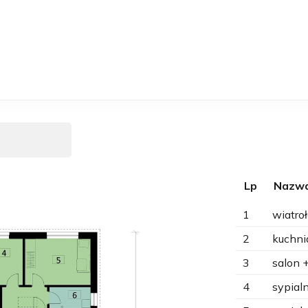
Lp
Nazwa
1
wiatro
2
kuchni
3
salon +
4
sypial