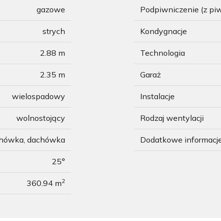
gazowe
Podpiwniczenie (z pi
strych
Kondygnacje
2.88 m
Technologia
2.35 m
Garaż
wielospadowy
Instalacje
wolnostojący
Rodzaj wentylacji
chówka, dachówka
Dodatkowe informacj
25°
2
360.94 m