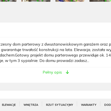
czesny dom parterowy z dwustanowiskowym garażem oraz p
warantuje trwałość konstrukcji na lata. Elewacja, została
 dachem.Gotowy projekt domu parterowego przewiduje ok. 1
je, w tym 3 sypialnie. Do domu prowadzi zadasz...
Pełny opis
ELEWACJE
WNĘTRZA
RZUT SYTUACYJNY
WARIANTY
DOD