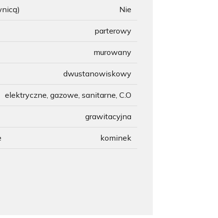
wnicą)
Nie
parterowy
murowany
dwustanowiskowy
elektryczne, gazowe, sanitarne, C.O
grawitacyjna
e
kominek