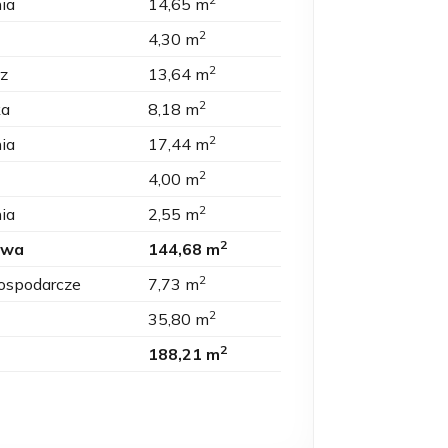
nia
14,65 m
2
4,30 m
2
rz
13,64 m
2
ka
8,18 m
2
nia
17,44 m
2
4,00 m
2
nia
2,55 m
2
owa
144,68 m
2
ospodarcze
7,73 m
2
35,80 m
2
188,21 m