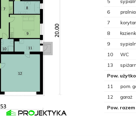
5
sypial
6
pralnia
7
koryta
8
łazien
9
sypial
10
WC
13
spiżar
Pow. użytk
11
pom. g
12
garaż
Pow. razem