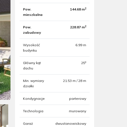
2
Pow.
144.68 m
mieszkalna
2
Pow.
228.87 m
zabudowy
Wysokość
6.99 m
budynku
Główny kąt
25°
dachu
Min. wymiary
21.53 m / 28 m
działki
Kondygnacje
parterowy
Technologia
murowany
Garaż
dwustanowiskowy