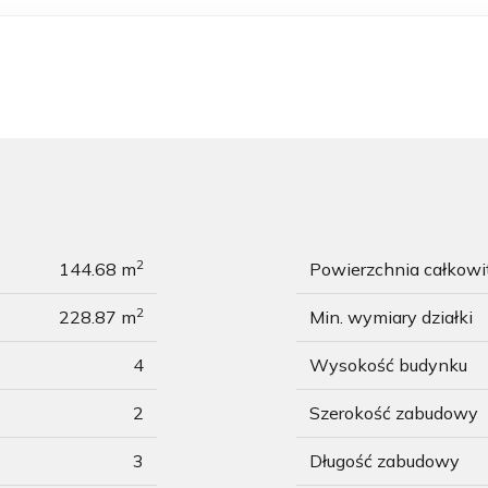
2
144.68 m
Powierzchnia całkow
2
228.87 m
Min. wymiary działki
4
Wysokość budynku
2
Szerokość zabudowy
3
Długość zabudowy