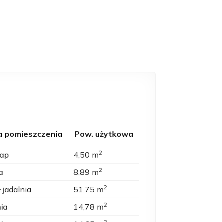
 pomieszczenia
Pow. użytkowa
2
łap
4,50 m
2
a
8,89 m
2
 jadalnia
51,75 m
2
nia
14,78 m
2