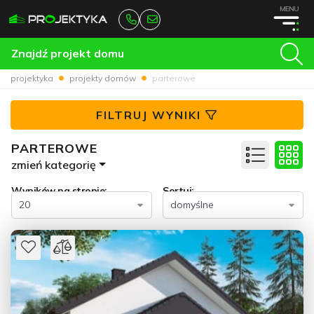
MENU
Znajdź projekt domu
projektyka
projekty domów
parterowe
FILTRUJ WYNIKI
PARTEROWE
zmień kategorię
Wyników na stronie:
Sortuj: