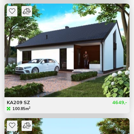
KA209 SZ
4649,-
2
100.85m