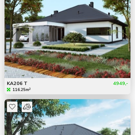
KA206 T
4949,-
2
116.25m