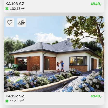
KA193 SZ
4949,-
2
132.65m
KA192 SZ
4949,-
2
112.38m