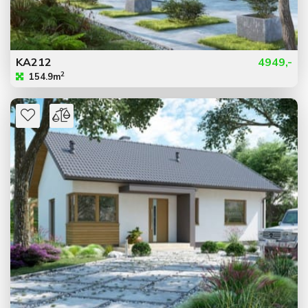
KA212
4949,-
2
154.9m