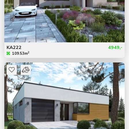
KA222
4949,-
2
109.53m