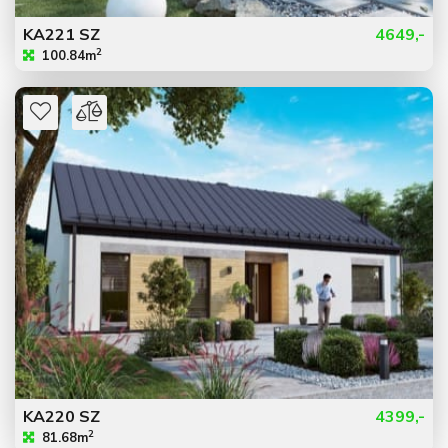
KA221 SZ
4649,-
2
100.84m
KA220 SZ
4399,-
2
81.68m