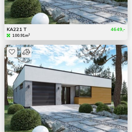
KA221 T
4649,-
2
100.91m