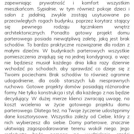
zapewniając prywatność i komfort wszystkim
mieszkańcom. Sypialnie, w tym również pokoje dzieci i
salon z jadalnią, zwykle zostają usytuowane po
przeciwległych rogach budynku, poprzez korytarz stający
się pewnego rodzaju łącznikiem wnętrz
architektonicznych. Ponadto gotowy projekt domu
parterowego posiada niewątpliwą zaletę, jaką jest brak
schodów. To bardzo praktyczne rozwiązanie dla rodzin z
małymi dziećmi. W budynkach parterowych wszystkie
pomieszczenia znajdują się na jednej kondygnacji, a więc
nie będziesz musiał każdego dnia kilka razy dziennie
wchodzić po schodach, aby sprawdzić co dzieje się z
Twoimi pociechami. Brak schodów to również ogromne
udogodnienie, dla osób starszych lub niesprawnych
ruchowo. Gotowe projekty domów posiadają różnorodne
formy. Nie tylko konstrukcja i styl, dla każdego z nas będzie
decydujący. W dużej mierze klienci zwracają uwagę, na
koszt wcielenia w życie gotowego projektu domu
parterowego. Dlatego też, na Twoje życzenie udostępnimy
dane kosztorysowe. Wszystko zależy od Ciebie, który z
nich wybierzesz dla siebie. Domy parterowe, znacznie
ułatwiają zagospodarowanie terenu wokół niego. Jego