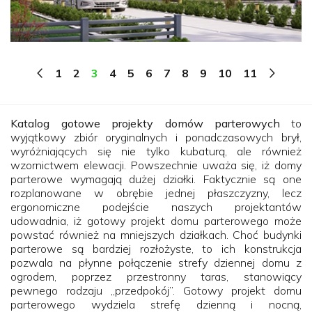
1
2
3
4
5
6
7
8
9
10
11
Katalog gotowe projekty domów parterowych
to
wyjątkowy zbiór oryginalnych i ponadczasowych brył,
wyróżniających się nie tylko kubaturą, ale również
wzornictwem elewacji. Powszechnie uważa się, iż domy
parterowe wymagają dużej działki. Faktycznie są one
rozplanowane w obrębie jednej płaszczyzny, lecz
ergonomiczne podejście naszych projektantów
udowadnia, iż gotowy projekt domu parterowego może
powstać również na mniejszych działkach. Choć budynki
parterowe są bardziej rozłożyste, to ich konstrukcja
pozwala na płynne połączenie strefy dziennej domu z
ogrodem, poprzez przestronny taras, stanowiący
pewnego rodzaju „przedpokój”. Gotowy projekt domu
parterowego wydziela strefę dzienną i nocną,