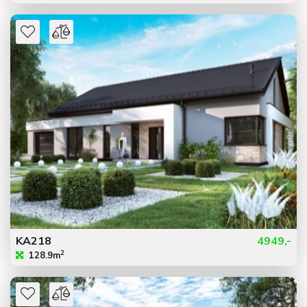
KA218
4949,-
2
128.9m