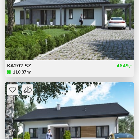
KA202 SZ
4649,-
2
110.87m