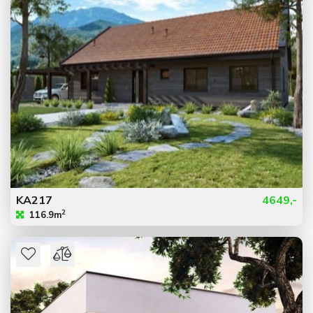
KA217
4649,-
2
116.9m