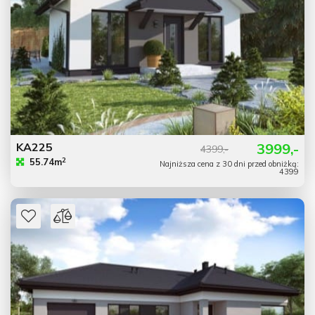
KA225
3999,-
4399,-
2
55.74m
Najniższa cena z 30 dni przed obniżką:
4399