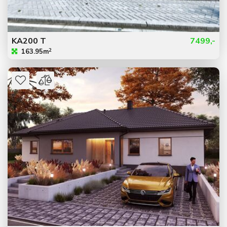
KA200 T
7499,-
2
163.95m