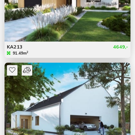
KA213
4649,-
2
91.49m