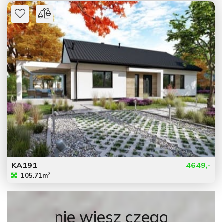
KA191
4649,-
2
105.71m
nie wiesz czego