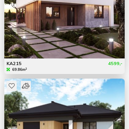
KA215
4599,-
2
69.86m