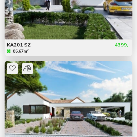
KA201 SZ
4399,-
2
86.67m