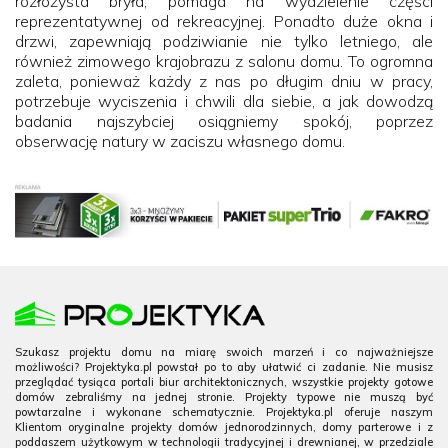
rozłożysta bryła, pomaga na wydzielenie części
reprezentatywnej od rekreacyjnej. Ponadto duże okna i
drzwi, zapewniają podziwianie nie tylko letniego, ale
również zimowego krajobrazu z salonu domu. To ogromna
zaleta, ponieważ każdy z nas po długim dniu w pracy,
potrzebuje wyciszenia i chwili dla siebie, a jak dowodzą
badania najszybciej osiągniemy spokój, poprzez
obserwację natury w zaciszu własnego domu.
Szukasz projektu domu na miarę swoich marzeń i co najważniejsze
możliwości? Projektyka.pl powstał po to aby ułatwić ci zadanie. Nie musisz
przeglądać tysiąca portali biur architektonicznych, wszystkie projekty gotowe
domów zebraliśmy na jednej stronie. Projekty typowe nie muszą być
powtarzalne i wykonane schematycznie. Projektyka.pl oferuje naszym
Klientom oryginalne projekty domów jednorodzinnych, domy parterowe i z
poddaszem użytkowym w technologii tradycyjnej i drewnianej, w przedziale