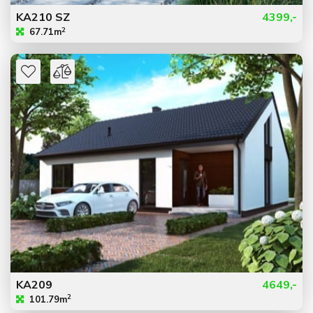
KA210 SZ
4399,-
2
67.71m
KA209
4649,-
2
101.79m